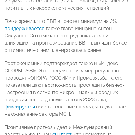
и суммарно составить 1,5-2% — благодаря усилению
позитивных макроэкономических тенденций.
Точки зрения, что ВВП вырастет минимум на 2%,
придерживается
также глава Минфина Антон
Силуанов. Он отмечает, что ряд показателей,
влияющих на прогнозирование ВВП, выглядят более
оптимистично, чем планировалась ранее.
Рост экономики подтверждает также и «Индекс
ОПОРЫ RSBI». Этот регулярный замер регулярно
проводят «ОПОРА РОССИИ» и Промсвязьбанк, его
показатели дают возможность проследить бизнес-
настроения в сегменте микро-, малых и средних
предприятий. По данным на июнь 2023 года,
фиксируется
восстановление спроса, что указывает
на оживление сектора МСП.
Позитивные прогнозы дает и Международный
валютный фонд. Там
считают
, что несмотря на