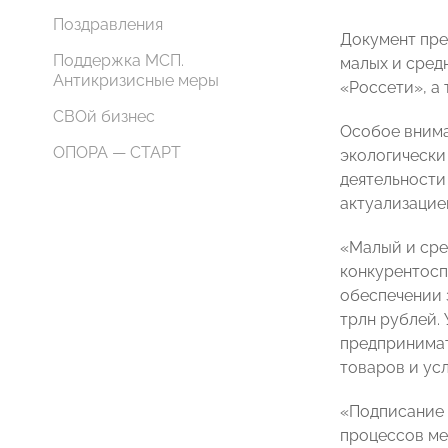
Поздравления
Документ пре
Поддержка МСП.
малых и сред
Антикризисные меры
«Россети», а
СВОй бизнес
Особое внима
ОПОРА — СТАРТ
экологически
деятельности
актуализацие
«Малый и сре
конкурентосп
обеспечении з
трлн рублей.
предпринимат
товаров и ус
«Подписание 
процессов ме