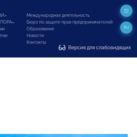
ИИ»
Международная деятельность
ОПОРА»
Бюро по защите прав предпринимателей
RU
ии
Образование
итие
Новости
Контакты
Версия для слабовидящих