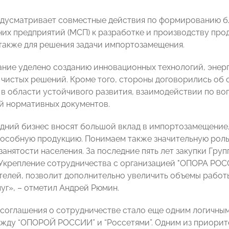
дусматривает совместные действия по формированию б
них предприятий (МСП) к разработке и производству прод
 также для решения задачи импортозамещения.
ние уделено созданию инновационных технологий, энер
 чистых решений. Кроме того, стороны договорились об
 в области устойчивого развития, взаимодействии по во
й нормативных документов.
дний бизнес вносят большой вклад в импортозамещение
особную продукцию. Понимаем также значительную роль
анятости населения. За последние пять лет закупки Групп
 Укрепление сотрудничества с организацией "ОПОРА РОС
елей, позволит дополнительно увеличить объемы работ
луг», – отметил Андрей Рюмин.
соглашения о сотрудничестве стало еще одним логичны
жду “ОПОРОЙ РОССИИ” и “Россетями”. Одним из приорит