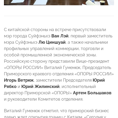
С китайской стороны на встрече присутствовали
мэр города Суйфэньхэ
Ван Лэй
, первый заместитель
мэра Суйфэньхэ
Лю Циншуай
, а также начальники
профильных управлений коммерции, торговли и
особой промышленной экономической зоны.
Российскую сторону представили Вице-президент
«ОПОРЫ РОССИИ» Виталий Гуменюк, Председатель
Приморского краевого отделения «ОПОРЫ РОССИИ»
Игорь Ветрюк
, заместители Председателя
Юрий
Рябко
и
Юрий Жилинский
, исполнительный
директор Приморской «ОПОРЫ»
Артем Большаков
и руководители Комитетов отделения.
Виталий Гуменюк отметил, что приморский бизнес
давно ждет открытия границ с Китаем. «Сегодня у