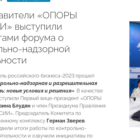
авители «ОПОРЫ
И» выступили
тами форума о
льно-надзорной
ьности
ель российского бизнеса-2023 прошел
рольно-надзорная и разрешительная
ь: новые условия и решения»
. В качестве
ыступили Первый вице-президент «ОПОРЫ
рина Блудян
и член Президиума Правления
ИИ», Председатель Комитета по
венному комплексу
Герман Зверев
.
двели итоги
работы по контрольно-
ятельности и озвучили инициативы по