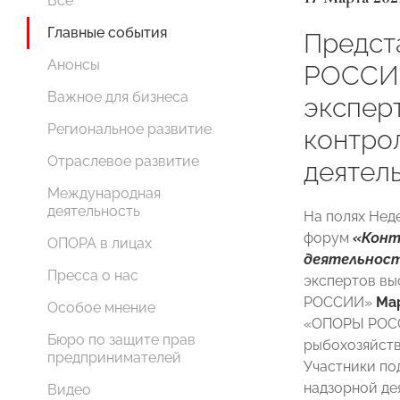
Все
Главные события
Предст
Анонсы
РОССИ
Важное для бизнеса
экспер
Региональное развитие
контро
Отраслевое развитие
деятел
Международная
деятельность
На полях Нед
форум
«Конт
ОПОРА в лицах
деятельност
Пресса о нас
экспертов в
РОССИИ»
Ма
Особое мнение
«ОПОРЫ РОСС
Бюро по защите прав
рыбохозяйст
предпринимателей
Участники по
надзорной де
Видео