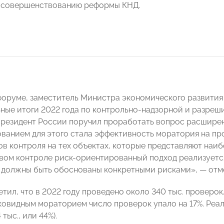
 совершенствованию реформы КНД.
форуме, заместитель Министра экономического развити
ные итоги 2022 года по контрольно-надзорной и разреши
езидент России поручил проработать вопрос расшире
ованием для этого стала эффективность моратория на п
ов контроля на тех объектах, которые представляют наиб
вом контроле риск-ориентированный подход реализуется
 должны быть обоснованы конкретными рисками», — отм
тил, что в 2022 году проведено около 340 тыс. проверок
ковидным мораторием число проверок упало на 17%. Реа
тыс., или 44%).