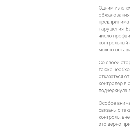
Одним из клю
обжалования.
предпринимат
нарушения. Е
число профви
контрольный 
можно остави
Со своей сто
также необхо
отказаться от
контролер в 
подчеркнула 
Особое внима
связаны с та
контроль, вн
это верно пр