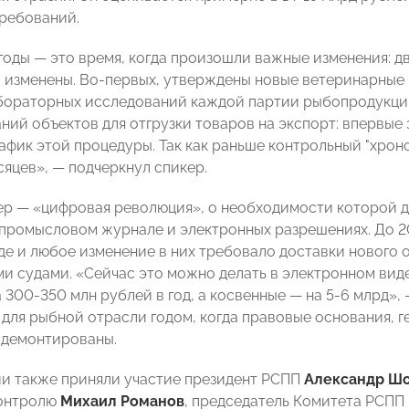
ребований.
 годы — это время, когда произошли важные изменения: д
", изменены. Во-первых, утверждены новые ветеринарные
бораторных исследований каждой партии рыбопродукци.
ний объектов для отгрузки товаров на экспорт: впервые 
афик этой процедуры. Так как раньше контрольный "хрон
сяцев», — подчеркнул спикер.
р — «цифровая революция», о необходимости которой до
промысловом журнале и электронных разрешениях. До 20
е и любое изменение в них требовало доставки нового о
и судами. «Сейчас это можно делать в электронном вид
300-350 млн рублей в год, а косвенные — на 5-6 млрд», 
л для рыбной отрасли годом, когда правовые основания,
 демонтированы.
и также приняли участие президент РСПП
Александр Ш
контролю
Михаил Романов
, председатель Комитета РСПП