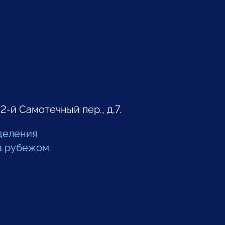
 2-й Самотечный пер., д.7.
деления
а рубежом