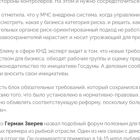
стороны контролеров. На этом и нужно сосредоточиться
 отметила, что у МЧС внедрена система, когда управлен
смотреть, какая у бизнеса категория риска, и решить, как
ельных органов риск-ориентированный подход не работ
равоохранителей нарастает и носит угрожающий для пр
блему в сфере КНД эксперт видит в том, что новые треб
ством для бизнеса, обходят рабочие группы и оценку пр
аконодательство по инициативе Госдумы. А деловым соо
и вносить свои инициативы.
есть блок обязательных требований, который сохранился 
зию того, что было установлено в нормативно-правовых 
но объявлять соответствующую реформу, поскольку бол
ы».
во
Герман Зверев
назвал подобный форум полезным для 
х примера из рыбной отрасли. Один из них связан с де
я отрасли. Он оценивается примерно в 14-15 млрд рубле