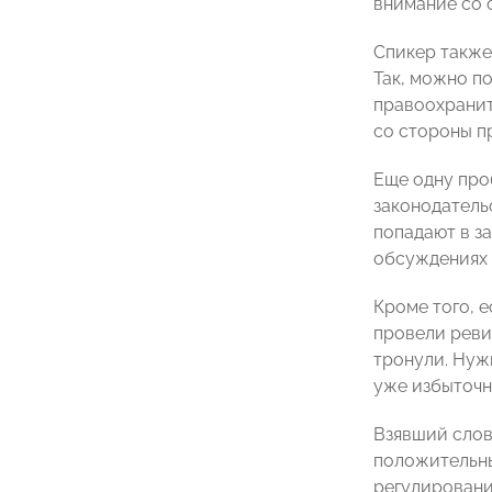
внимание со 
Спикер также
Так, можно по
правоохранит
со стороны п
Еще одну про
законодатель
попадают в з
обсуждениях 
Кроме того, 
провели реви
тронули. Нуж
уже избыточн
Взявший сло
положительны
регулировани