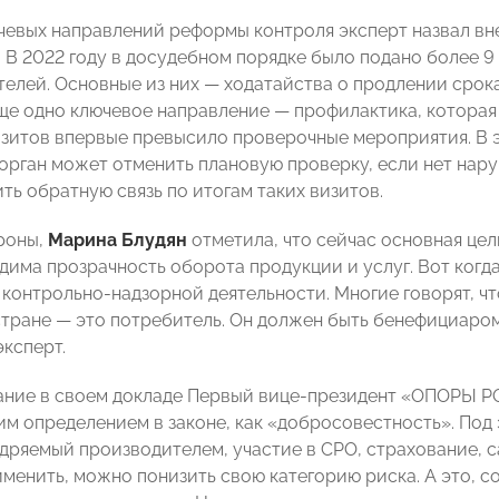
чевых направлений реформы контроля эксперт назвал в
 В 2022 году в досудебном порядке было подано более 9 
елей. Основные из них — ходатайства о продлении срок
ще одно ключевое направление — профилактика, которая 
зитов впервые превысило проверочные мероприятия. В э
орган может отменить плановую проверку, если нет нару
ть обратную связь по итогам таких визитов.
роны,
Марина Блудян
отметила, что сейчас основная це
дима прозрачность оборота продукции и услуг. Вот когд
 контрольно-надзорной деятельности. Многие говорят, чт
стране — это потребитель. Он должен быть бенефициаро
эксперт.
ние в своем докладе Первый вице-президент «ОПОРЫ Р
ким определением в законе, как «добросовестность». По
едряемый производителем, участие в СРО, страхование, с
именить, можно понизить свою категорию риска. А это, с