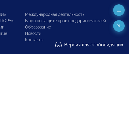
ИИ»
Международная деятельность
ОПОРА»
Бюро по защите прав предпринимателей
RU
ии
Образование
итие
Новости
Контакты
Версия для слабовидящих