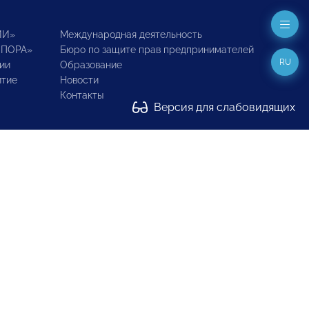
ИИ»
Международная деятельность
ОПОРА»
Бюро по защите прав предпринимателей
RU
ии
Образование
итие
Новости
Контакты
Версия для слабовидящих