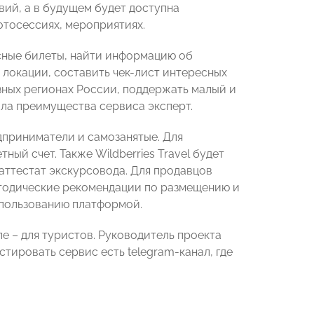
вий, а в будущем будет доступна
отосессиях, мероприятиях.
усные билеты, найти информацию об
и локации, составить чек-лист интересных
азных регионах России, поддержать малый и
лила преимущества сервиса эксперт.
дприниматели и самозанятые. Для
ный счет. Также Wildberries Travel будет
аттестат экскурсовода. Для продавцов
етодические рекомендации по размещению и
 пользованию платформой.
ле – для туристов. Руководитель проекта
тировать сервис есть telegram-канал, где