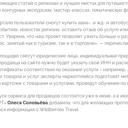
ликация статей о регионах и лучших местах для путешест
 контурных экскурсиях, мастер-классах, тематических ф
ртале пользователи смогут купить авиа-, и жд- и автоб
бытиях, новостях региона, оставить отзыв об услуге ил
ст. Уверена, что наш проект позволит узнать больше о р
с, занятый как в туризме, так и в торговле», — перечис
площадке смогут юридические лица, индивидуальные пре
родавца на сайте нужно будет указать свой ИНН и расчет
ртификаты соответствия на оказание услуги – например, 
х товаров и услуг эксперты маркетплейса подготовят м
карточек с товарами и услугами, проведут обучение по
ск сервиса для продавцов состоится уже в июне, а в ию
РТ»
Олеся Соловьёва
добавила, что для желающих протес
вся информация о
Wildberries Travel.