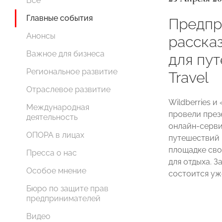
Все
Главные события
Предпр
Анонсы
расска
Важное для бизнеса
для пут
Региональное развитие
Travel
Отраслевое развитие
Wildberries 
Международная
провели презе
деятельность
онлайн-серви
ОПОРА в лицах
путешествий 
площадке сво
Пресса о нас
для отдыха. 
Особое мнение
состоится уж
Бюро по защите прав
предпринимателей
Видео