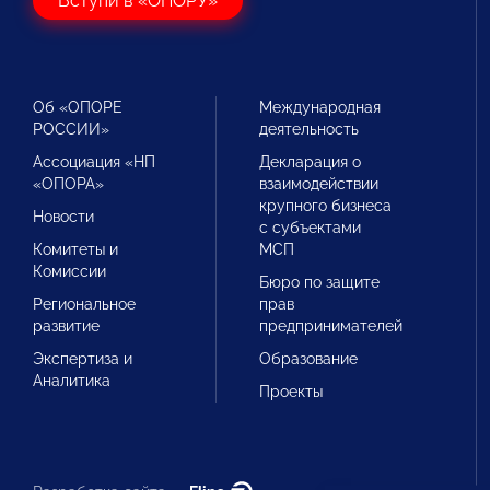
Вступи в «ОПОРУ»
Об «ОПОРЕ
Международная
РОССИИ»
деятельность
Ассоциация «НП
Декларация о
«ОПОРА»
взаимодействии
крупного бизнеса
Новости
с субъектами
Комитеты и
МСП
Комиссии
Бюро по защите
Региональное
прав
развитие
предпринимателей
Экспертиза и
Образование
Аналитика
Проекты