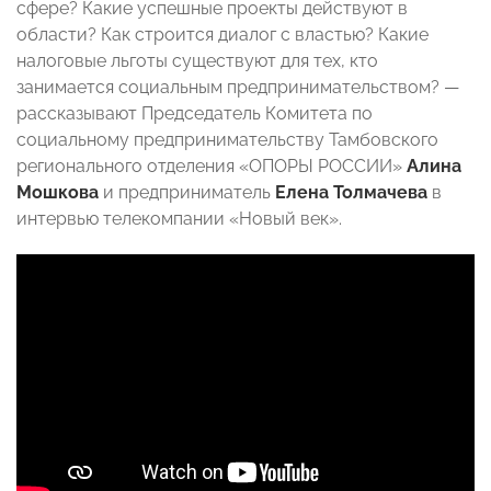
сфере? Какие успешные проекты действуют в
области? Как строится диалог с властью? Какие
налоговые льготы существуют для тех, кто
занимается социальным предпринимательством? —
рассказывают Председатель Комитета по
социальному предпринимательству Тамбовского
регионального отделения «ОПОРЫ РОССИИ»
Алина
Мошкова
и предприниматель
Елена Толмачева
в
интервью телекомпании «Новый век».