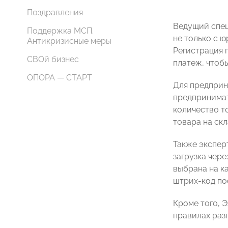
Поздравления
Ведущий спец
Поддержка МСП.
не только с 
Антикризисные меры
Регистрация 
СВОй бизнес
платеж, чтоб
ОПОРА — СТАРТ
Для предприн
предпринимат
количество т
товара на скл
Также экспер
загрузка чере
выбрана на ка
штрих-код пос
Кроме того, 
правилах разг