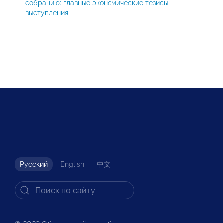
собранию: главные экономические тезисы
выступления
Русский
English
中文