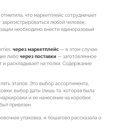
к
отметила, что
маркетплейс сотрудничает
т зарегистрироваться любой человек.
трации необходимо внести единоразовый
rries:
через маркетплейс
— в этом случае
дке либо
через поставки
— заготовленное
т и раскладывает на полки. Содержание
пять этапов. Это выбор ассортимента,
ковки; выбор даты (лишь та, которая была
 маркировки и ее нанесение на коробки;
был привезен.
овочная упаковка, и пошагово рассказала о