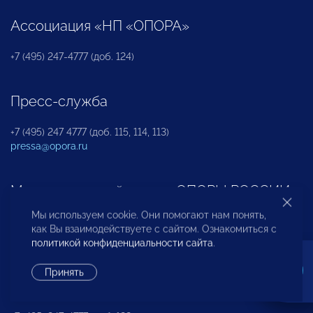
Ассоциация «НП «ОПОРА»
+7 (495) 247-4777 (доб. 124)
Пресс-служба
+7 (495) 247 4777 (доб. 115, 114, 113)
pressa@opora.ru
Международный отдел «ОПОРЫ РОССИИ»
Мы используем cookie. Они помогают нам понять,
+7 (495) 247-4777 (доб. 126)
как Вы взаимодействуете с сайтом. Ознакомиться с
политикой конфиденциальности сайта
.
Бюро по защите прав предпринимателей и
Принять
инвесторов