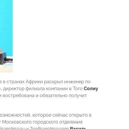
в в странах Африки раскрыл инженер по
, директор филиала компании в Того
Солиу
ки востребована и обязательно получит
озможностей, которое сейчас открыто в
у Московского городского отделения
nchise.ru и TopFranchise.com
Василь