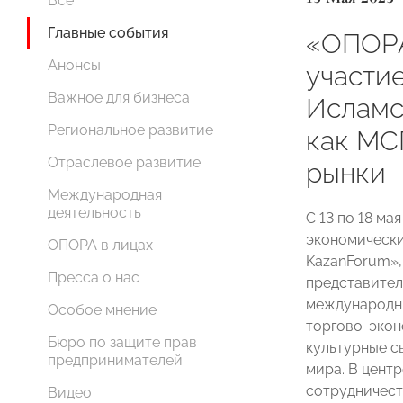
Все
Главные события
«ОПОР
Анонсы
участи
Важное для бизнеса
Исламс
Региональное развитие
как МС
Отраслевое развитие
рынки
Международная
деятельность
С 13 по 18 м
экономически
ОПОРА в лицах
KazanForum»,
Пресса о нас
представител
международны
Особое мнение
торгово-экон
Бюро по защите прав
культурные с
предпринимателей
мира. В цент
сотрудничест
Видео