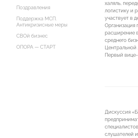
халяль, пере
Поздравления
логистику и 
участвует в 
Поддержка МСП.
Антикризисные меры
Организация 
расширение в
СВОй бизнес
среднего биз
ОПОРА — СТАРТ
Центральной 
Первый вице
Дискуссия «Б
предпринимат
специалистов
слушателей и