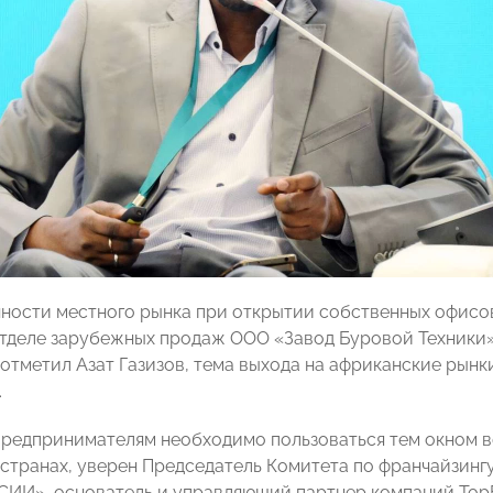
ности местного рынка при открытии собственных офисо
тделе зарубежных продаж ООО «Завод Буровой Техники»
к отметил Азат Газизов, тема выхода на африканские рын
.
редпринимателям необходимо пользоваться тем окном в
 странах, уверен Председатель Комитета по франчайзинг
И», основатель и управляющий партнер компаний TopFra