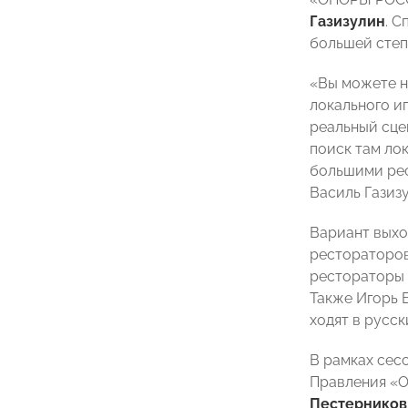
Газизулин
. С
большей степ
«Вы можете н
локального и
реальный сце
поиск там ло
большими рес
Василь Газизу
Вариант выхо
рестораторов
рестораторы 
Также Игорь 
ходят в русс
В рамках сес
Правления «О
Пестерников