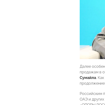
Далее особен
продажам в о
Сумайла
. Ка
продолжение
Российским п
ОАЭ и других
«ОПОРЫ РОССИ