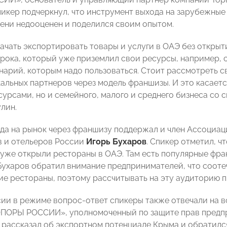
пикер подчеркнул, что инструмент выхода на зарубежные
ени недооценен и поделился своим опытом.
ачать экспортировать товары и услуги в ОАЭ без открыт
грока, который уже приземлил свои ресурсы, например, с
нарий, которым надо пользоваться. Стоит рассмотреть с
кальных партнеров через модель франшизы. И это касаетс
урсами, но и семейного, малого и среднего бизнеса со 
лин.
да на рынок через франшизу поддержал и член Ассоциа
 и отельеров России
Игорь Бухаров
. Спикер отметил, ч
уже открыли рестораны в ОАЭ. Там есть популярные фра
Бухаров обратил внимание предпринимателей, что сооте
кие рестораны, поэтому рассчитывать на эту аудиторию п
сии в режиме вопрос-ответ спикеры также отвечали на 
ПОРЫ РОССИИ», уполномоченный по защите прав предп
рассказал об экспортном потенциале Крыма и обратился