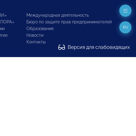
ИИ»
Международная деятельность
ОПОРА»
Бюро по защите прав предпринимателей
RU
ии
Образование
итие
Новости
Контакты
Версия для слабовидящих