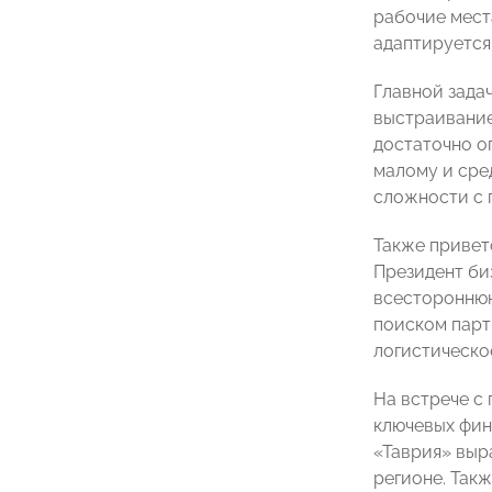
рабочие мест
адаптируется
Главной зада
выстраивание
достаточно о
малому и сре
сложности с 
Также приве
Президент б
всестороннюю
поиском парт
логистическо
На встрече с
ключевых фин
«Таврия» выр
регионе. Так