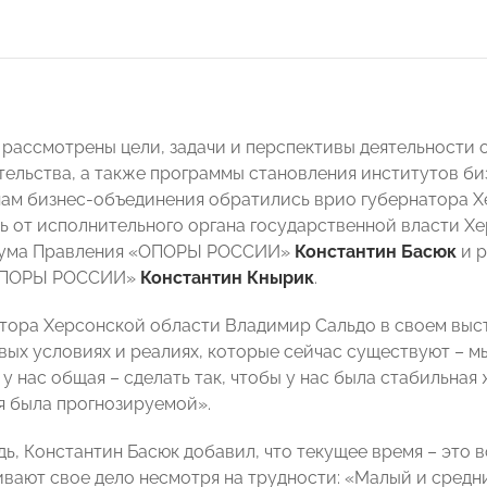
 рассмотрены цели, задачи и перспективы деятельности
ельства, а также программы становления институтов би
нам бизнес-объединения обратились врио губернатора 
ь от исполнительного органа государственной власти Х
иума Правления «ОПОРЫ РОССИИ»
Константин Басюк
и р
«ОПОРЫ РОССИИ»
Константин Кнырик
.
тора Херсонской области Владимир Сальдо в своем выст
овых условиях и реалиях, которые сейчас существуют – 
 у нас общая – сделать так, чтобы у нас была стабильна
 была прогнозируемой».
дь, Константин Басюк добавил, что текущее время – это 
ивают свое дело несмотря на трудности: «Малый и средн