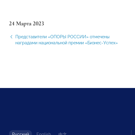
24 Марта 2023
Представители «ОПОРЫ РОССИИ» отмечены
наградами национальной премии «Бизнес-Успех»
Русский
English
中文