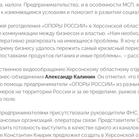
а, налоги. Предпринимательство, и в особенности МСП, 
 к изменяющимся условиям и помогает в развитии социа
чей реготделения «ОПОРЫ РОССИИ» в Херсонской области
 коммуникации между бизнесом и властью. «Нам необход
перативно реагировать на имеющиеся проблемы. Я хочу е
днему бизнесу удалось пережить самый кризисный перио
поставками продуктов питания и иные проблемы», – расс
тственное видеообращение Херсонскому областному о
изнес-объединения
Александр Калинин
. Он отметил, чт
 помощь предприниматели «ОПОРЫ РОССИИ» из разных р
неров на территории России и за ее пределами, рынков 
е поле.
 предпринимателями присутствовали руководители ФНС, 
ансовых организаций, операторы связи. Представители 
азить готовность выступить в качестве одного из канал
же Константин Кнырик предложил создать в Херсонской 