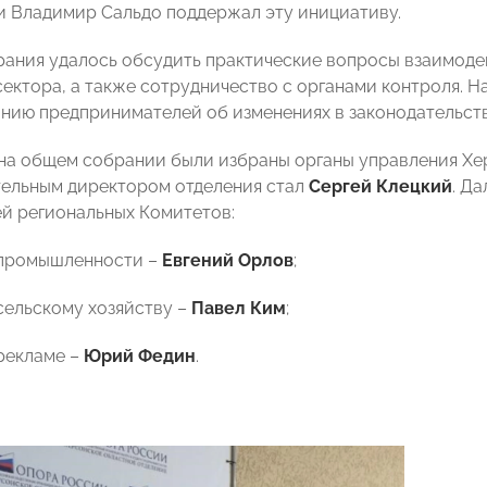
и Владимир Сальдо поддержал эту инициативу.
рания удалось обсудить практические вопросы взаимодей
сектора, а также сотрудничество с органами контроля. 
ию предпринимателей об изменениях в законодательстве
 на общем собрании были избраны органы управления Х
тельным директором отделения стал
Сергей Клецкий
. Д
й региональных Комитетов:
 промышленности –
Евгений Орлов
;
 сельскому хозяйству –
Павел Ким
;
 рекламе –
Юрий Федин
.