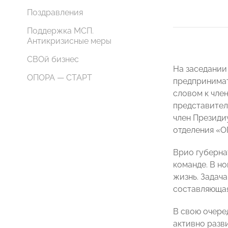
Поздравления
Поддержка МСП.
Антикризисные меры
СВОй бизнес
На заседании
ОПОРА — СТАРТ
предпринимат
словом к чле
представител
член Презид
отделения 
Врио губерна
команде. В н
жизнь. Задача
составляющая
В свою очере
активно разв