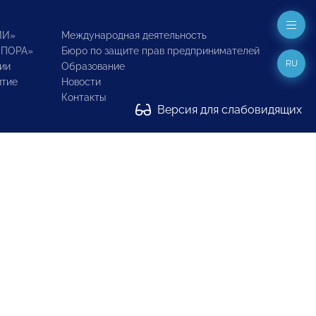
ИИ»
Международная деятельность
ОПОРА»
Бюро по защите прав предпринимателей
RU
ии
Образование
итие
Новости
Контакты
Версия для слабовидящих