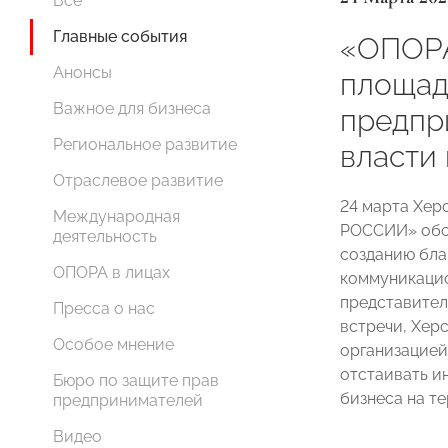
Все
Главные события
«ОПОР
Анонсы
площад
Важное для бизнеса
предпр
Региональное развитие
власти
Отраслевое развитие
24 марта Хер
Международная
РОССИИ» обс
деятельность
созданию бла
ОПОРА в лицах
коммуникацио
представител
Пресса о нас
встречи, Хер
Особое мнение
организацией
отстаивать и
Бюро по защите прав
бизнеса на т
предпринимателей
Видео