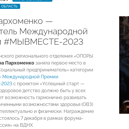
 ОБЛАСТЬ
архоменко —
тель Международной
и #МЫВМЕСТЕ-2023
нского регионального отделения «ОПОРЫ
на Пархоменко
заняла первое место в
оциальный предприниматель» категории
»
Международной Премии
2023
с проектом «Успешный старт —
 здоровое детство должно быть у всех
ает возможность гармонично развивать
ниченными возможностями здоровья (ОВЗ)
нтеллектуально и физически. Награждение
стоялось 7 декабря в рамках форума-
ссия» на ВДНХ.