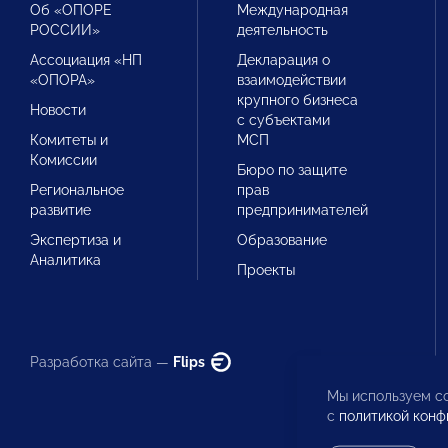
Об «ОПОРЕ
Международная
РОССИИ»
деятельность
Ассоциация «НП
Декларация о
«ОПОРА»
взаимодействии
крупного бизнеса
Новости
с субъектами
Комитеты и
МСП
Комиссии
Бюро по защите
Региональное
прав
развитие
предпринимателей
Экспертиза и
Образование
Аналитика
Проекты
Разработка сайта —
Flips
Мы используем co
с
политикой конф