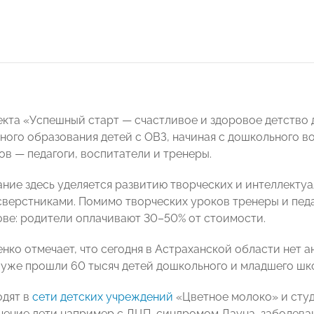
екта «Успешный старт — счастливое и здоровое детство 
нного образования детей с ОВЗ, начиная с дошкольного в
ов — педагоги, воспитатели и тренеры.
ние здесь уделяется развитию творческих и интеллекту
сверстниками. Помимо творческих уроков тренеры и педа
ове: родители оплачивают 30–50% от стоимости.
нко отмечает, что сегодня в Астраханской области нет а
 уже прошли 60 тысяч детей дошкольного и младшего шко
одят в
сети детских учреждений
«Цветное молоко» и студ
чение дети например с ДЦП, синдромом Дауна, заболеван