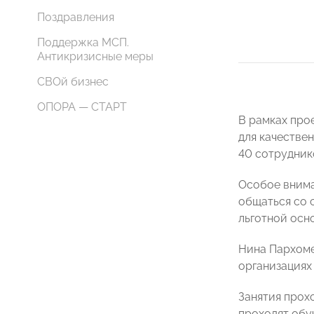
Поздравления
Поддержка МСП.
Антикризисные меры
СВОй бизнес
ОПОРА — СТАРТ
В рамках про
для качестве
40 сотрудник
Особое внима
общаться со 
льготной осн
Нина Пархоме
организациях
Занятия прох
проходят обу