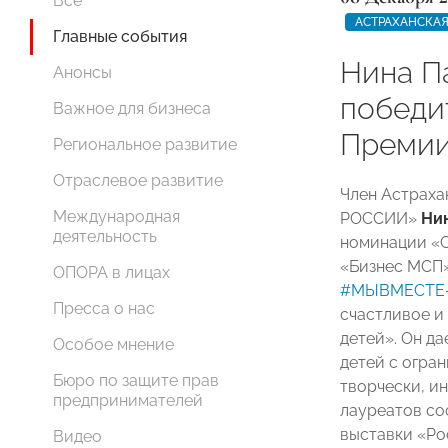
Все
АСТРАХАНСКАЯ
Главные события
Нина П
Анонсы
победи
Важное для бизнеса
Преми
Региональное развитие
Отраслевое развитие
Член Астраха
Международная
РОССИИ»
Ни
деятельность
номинации «С
«Бизнес МСП
ОПОРА в лицах
#МЫВМЕСТЕ-
Пресса о нас
счастливое и
детей». Он д
Особое мнение
детей с огра
Бюро по защите прав
творчески, и
предпринимателей
лауреатов со
выставки «Ро
Видео