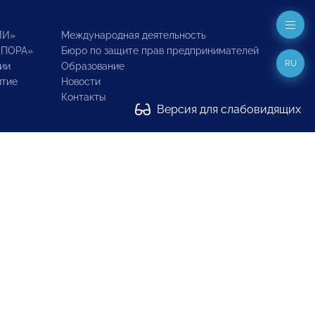
ИИ»
Международная деятельность
ОПОРА»
Бюро по защите прав предпринимателей
RU
ии
Образование
итие
Новости
Контакты
Версия для слабовидящих