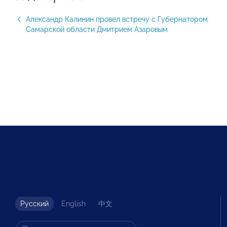
Александр Калинин провел встречу с Губернатором
Самарской области Дмитрием Азаровым
Русский
English
中文