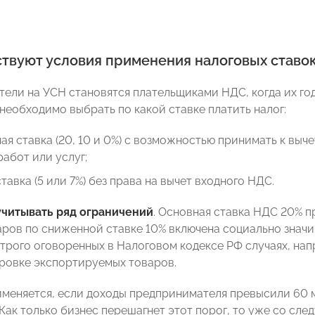
твуют условия применения налоговых ставок
ели на УСН становятся плательщиками НДС, когда их го
необходимо выбрать по какой ставке платить налог:
ая ставка (20, 10 и 0%) с возможностью принимать к выч
работ или услуг;
ставка (5 или 7%) без права на вычет входного НДС.
учитывать ряд ограничений
. Основная ставка НДС 20% п
аров по сниженной ставке 10% включена социально значи
строго оговоренных в Налоговом кодексе РФ случаях, на
ровке экспортируемых товаров.
именяется, если доходы предпринимателя превысили 60 м
 Как только бизнес перешагнет этот порог, то уже со сл