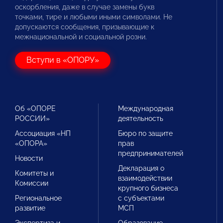
оскорбления, даже в случае замены букв
точками, тире и любыми иными символами. Не
допускаются сообщения, призывающие к
межнациональной и социальной розни.
Вступи в «ОПОРУ»
Об «ОПОРЕ
Международная
РОССИИ»
деятельность
Ассоциация «НП
Бюро по защите
«ОПОРА»
прав
предпринимателей
Новости
Декларация о
Комитеты и
взаимодействии
Комиссии
крупного бизнеса
Региональное
с субъектами
развитие
МСП