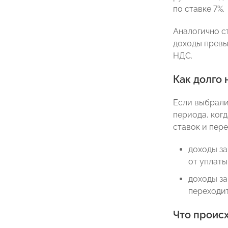
по ставке 7%.
Аналогично с
доходы превы
НДС.
Как долго
Если выбрали
периода, ког
ставок и пере
доходы з
от уплаты
доходы з
переходит
Что происх