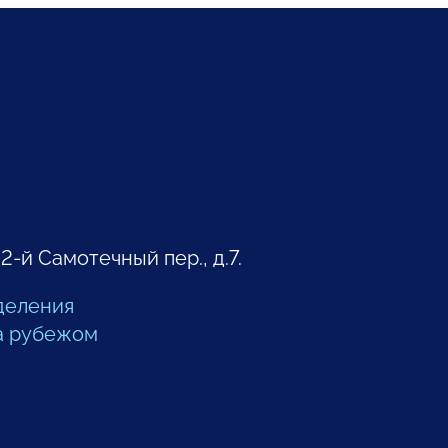
 2-й Самотечный пер., д.7.
деления
а рубежом