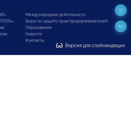
ИИ»
Международная деятельность
ОПОРА»
Бюро по защите прав предпринимателей
RU
ии
Образование
итие
Новости
Контакты
Версия для слабовидящих