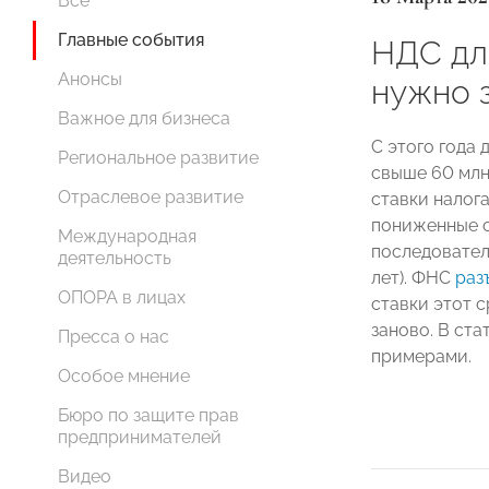
Все
Главные события
НДС для
Анонсы
нужно з
Важное для бизнеса
С этого года
Региональное развитие
свыше 60 млн
Отраслевое развитие
ставки налог
пониженные с
Международная
последовател
деятельность
лет). ФНС
раз
ОПОРА в лицах
ставки этот с
заново. В ст
Пресса о нас
примерами.
Особое мнение
Бюро по защите прав
предпринимателей
Видео