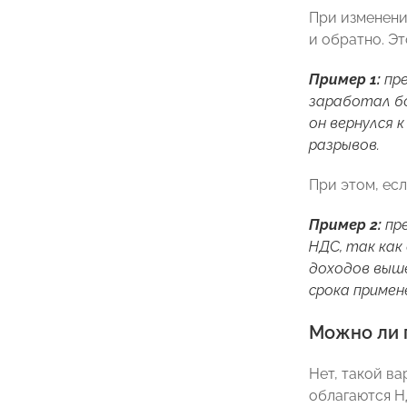
При изменени
и обратно. Э
Пример 1:
пре
заработал бол
он вернулся 
разрывов.
При этом, ес
Пример 2:
пре
НДС, так как 
доходов выше
срока примен
Можно ли п
Нет, такой в
облагаются Н