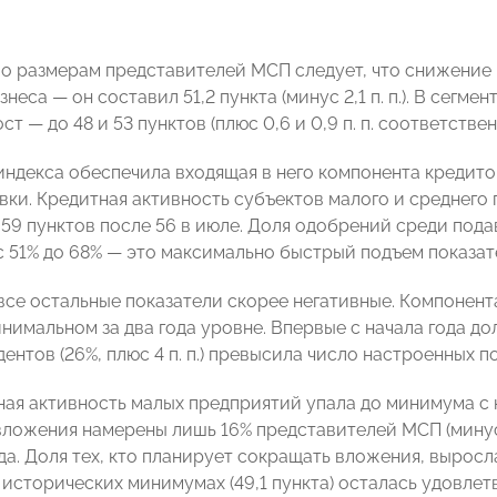
по размерам представителей МСП следует, что снижение 
знеса — он составил 51,2 пункта (минус 2,1 п. п.). В сегм
т — до 48 и 53 пунктов (плюс 0,6 и 0,9 п. п. соответствен
индекса обеспечила входящая в него компонента кредит
вки. Кредитная активность субъектов малого и среднего
59 пунктов после 56 в июле. Доля одобрений среди пода
с 51% до 68% — это максимально быстрый подъем показате
все остальные показатели скорее негативные. Компонент
инимальном за два года уровне. Впервые с начала года д
ентов (26%, плюс 4 п. п.) превысила число настроенных пози
я активность малых предприятий упала до минимума с конц
ложения намерены лишь 16% представителей МСП (минус 2
да. Доля тех, кто планирует сокращать вложения, выросл
а исторических минимумах (49,1 пункта) осталась удовле