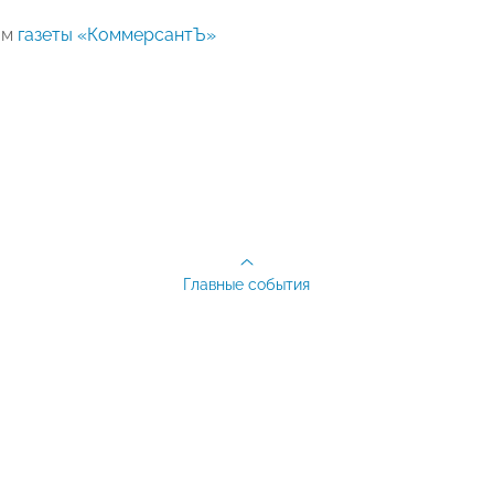
ам
газеты «КоммерсантЪ»
Главные события