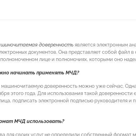
ашиночитаемая доверенность
является электронным ан
лектронных документов. Она представляет собой файл в 
уполномоченном лице и полномочиях, которыми оно наде
жно начинать применять МЧД?
 машиночитаемую доверенность можно уже сейчас. Одн
тября этого года. Для использования такой доверенности
лица, подписать электронной подписью руководителя и 
рмат МЧД использовать?
ва для своих услуг не определили собственный формат 