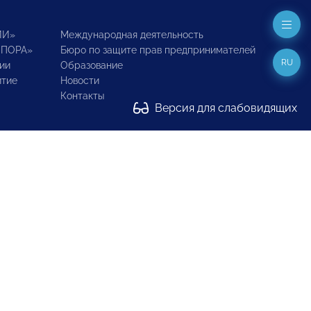
ИИ»
Международная деятельность
ОПОРА»
Бюро по защите прав предпринимателей
RU
ии
Образование
итие
Новости
Контакты
Версия для слабовидящих