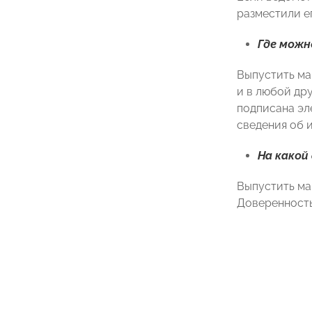
разместили е
Где можн
Выпустить ма
и в любой др
подписана эл
сведения об 
На какой
Выпустить ма
Доверенность