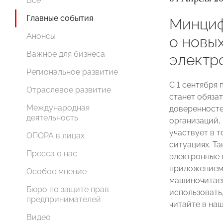
Все
Главные события
Минциф
Анонсы
о новы
Важное для бизнеса
электр
Региональное развитие
С 1 сентября
Отраслевое развитие
станет обяза
Международная
доверенносте
деятельность
организаций,
участвует в т
ОПОРА в лицах
ситуациях. Та
Пресса о нас
электронные 
приложением 
Особое мнение
машиночитаем
Бюро по защите прав
использовать,
предпринимателей
читайте в на
Видео