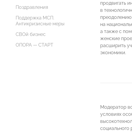
продвигать и
Поздравления
в технологич
преодолению
Поддержка МСП.
Антикризисные меры
на националь
а также с по
СВОй бизнес
женские прое
ОПОРА — СТАРТ
расширить уч
экономики.
Модератор вс
условиях осо
высокотехнол
социального 