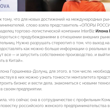
к тому, что для новых достижений на международных рын
ринимателей, слово взяла представитель «ОПОРЫ РОССИ
ладелец торгово-логистической компании InterBiz
Илона 
бороться с предубеждениями в отношении внешних рынко
ельниц. Нужно разрушать стереотип о том, что выход на
едоставлять как можно больше информации о реальных во
т все — и запустить собственное производство, и выйти
ть в Китай».
Илона Горшенева-Долунц, для этого, в том числе, необх
аствуя в них можно узнать тонкости менталитета предста
троить бизнес и вести дела, знакомиться с новыми техно
 в своем предприятии.
ила, что сейчас она в сотрудничестве с профильным К
 повестку российского женского предпринимательства в