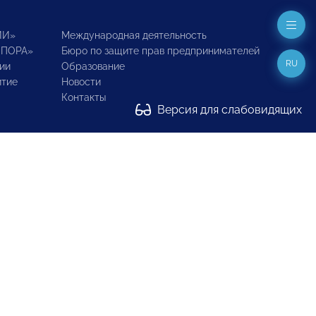
ИИ»
Международная деятельность
ОПОРА»
Бюро по защите прав предпринимателей
RU
ии
Образование
итие
Новости
Контакты
Версия для слабовидящих