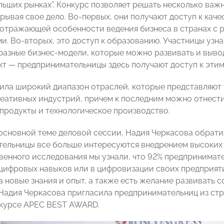
льших рынках”. Конкурс позволяет решать несколько важ
рывая свое дело. Во-первых, они получают доступ к кач
отражающей особенности ведения бизнеса в странах с 
. Во-вторых, это доступ к образованию. Участницы узнают
 разные бизнес-модели, которые можно развивать и выво
кт — предпринимательницы здесь получают доступ к этим
ила широкий диапазон отраслей, которые представляют 
реативных индустрий, причем к последним можно отнест
-продукты и технологическое производство.
основной теме деловой сессии, Надия Черкасова обрати
ельницы все больше интересуются внедрением высоких т
венного исследования мы узнали, что 92% предпринимат
цифровых навыков или в цифровизации своих предприятий
на новые знания и опыт, а также есть желание развивать
Надия Черкасова пригласила предпринимательниц из стр
нкурсе APEC BEST AWARD.