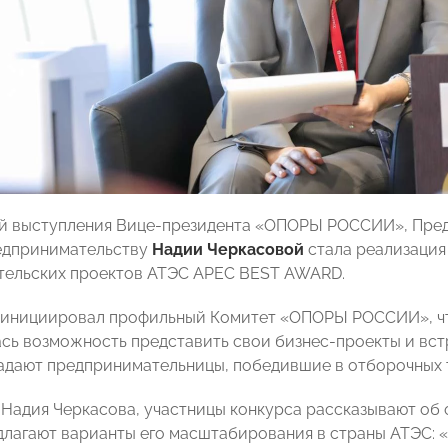
ой выступления Вице-президента «ОПОРЫ РОССИИ», Пре
едпринимательству
Надии Черкасовой
стала реализаци
тельских проектов АТЭС APEC BEST AWARD.
 инициировал профильный Комитет «ОПОРЫ РОССИИ», чт
сь возможность представить свои бизнес-проекты и вст
адают предпринимательницы, победившие в отборочных т
 Надия Черкасова, участницы конкурса рассказывают об 
длагают варианты его масштабирования в страны АТЭС: 