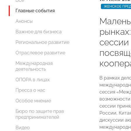
Все
ЖЕНСКОЕ ПРЕ
Главные события
Малень
Анонсы
рынках
Важное для бизнеса
сессии
Региональное развитие
посвящ
Отраслевое развитие
коопер
Международная
деятельность
В рамках дел
ОПОРА в лицах
международно
Пресса о нас
сессия «Межд
возможности 
Особое мнение
сессии приня
Бюро по защите прав
России, Кита
предпринимателей
дискуссии ак
международны
Видео