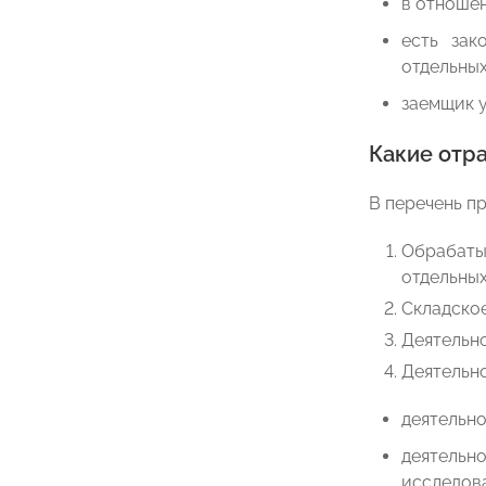
в отноше
есть зак
отдельных
заемщик у
Какие отр
В перечень п
Обрабаты
отдельных
Складское
Деятельно
Деятельно
деятельно
деятельн
исследова