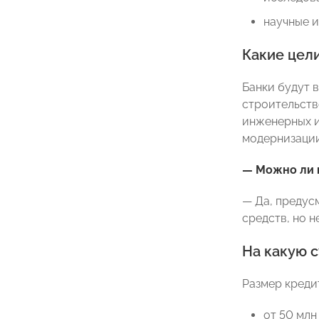
научные и
Какие цел
Банки будут 
строительств
инженерных и
модернизации
— Можно ли 
— Да, предус
средств, но н
На какую 
Размер кредит
от 50 млн