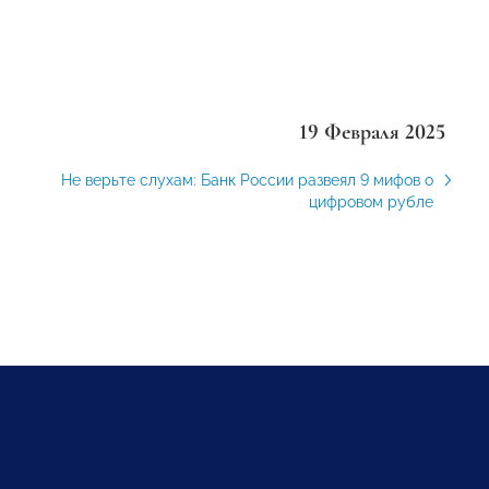
19 Февраля 2025
Не верьте слухам: Банк России развеял 9 мифов о
цифровом рубле