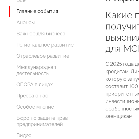
Все
Главные события
Какие 
Анонсы
получит
Важное для бизнеса
выясни
Региональное развитие
для МС
Отраслевое развитие
С 2025 года 
Международная
кредитам. Ли
деятельность
которую запу
ОПОРА в лицах
составит 100 
приоритетны
Пресса о нас
инвестиционн
Особое мнение
особенностях
заемщикам.
Бюро по защите прав
предпринимателей
Видео