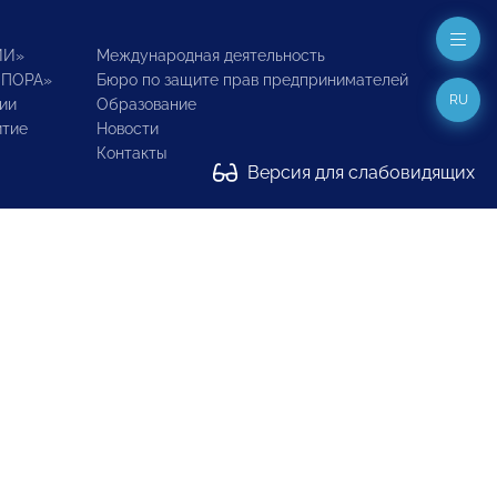
ИИ»
Международная деятельность
ОПОРА»
Бюро по защите прав предпринимателей
RU
ии
Образование
итие
Новости
Контакты
Версия для слабовидящих