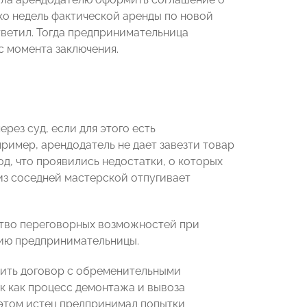
ко недель фактической аренды по новой
тветил. Тогда предпринимательница
с момента заключения.
рез суд, если для этого есть
апример, арендодатель не дает завезти товар
д, что проявились недостатки, о которых
из соседней мастерской отпугивает
ство переговорных возможностей при
цию предпринимательницы.
чить договор с обременительными
к как процесс демонтажа и вывоза
 этом истец предпринимал попытки