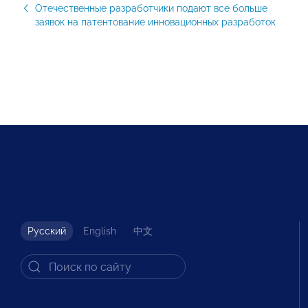
Отечественные разработчики подают все больше
заявок на патентование инновационных разработок
Русский
English
中文