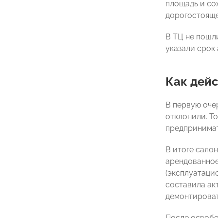
площадь и со
дорогостояще
В ТЦ не пошл
указали срок 
Как дей
В первую оче
отклонили. Т
предпринимат
В итоге салон
арендованное
(эксплуатаци
составила акт
демонтироват
После освобо