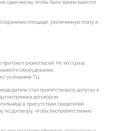
на один месяц, чтобы было время вывезти
 сохранение площади, увеличенную плату и
 протокол разногласий. Но его сразу
м вывезти оборудование,
я с условиями ТЦ.
рендодатель стал препятствовать допуску в
едусмотренных договором
мательница в присутствии свидетелей
мму по договору, чтобы беспрепятственно
ла арендодателю оформить соглашение о