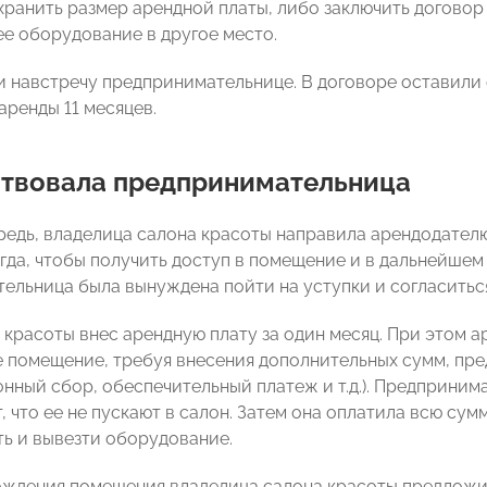
хранить размер арендной платы, либо заключить договор 
е оборудование в другое место.
и навстречу предпринимательнице. В договоре оставили
аренды 11 месяцев.
ствовала предпринимательница
редь, владелица салона красоты направила арендодателю
огда, чтобы получить доступ в помещение и в дальнейше
ельница была вынуждена пойти на уступки и согласитьс
 красоты внес арендную плату за один месяц. При этом а
 помещение, требуя внесения дополнительных сумм, пр
онный сбор, обеспечительный платеж и т.д.). Предприни
, что ее не пускают в салон. Затем она оплатила всю су
ь и вывезти оборудование.
ждения помещения владелица салона красоты предложи