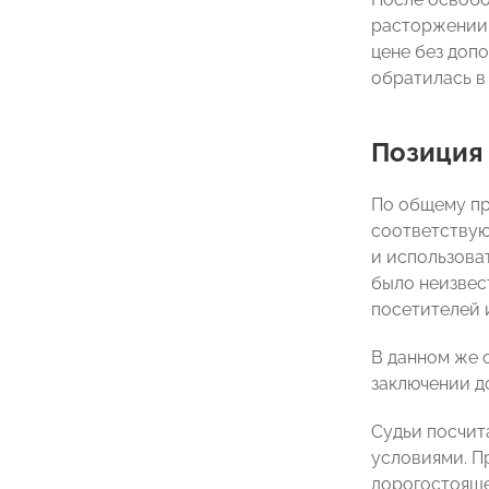
расторжении 
цене без доп
обратилась в
Позиция
По общему пр
соответствующ
и использова
было неизвес
посетителей и
В данном же 
заключении д
Судьи посчит
условиями. П
дорогостояще