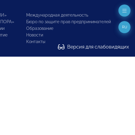
ИИ»
Международная деятельность
ОПОРА»
Бюро по защите прав предпринимателей
RU
ии
Образование
итие
Новости
Контакты
Версия для слабовидящих