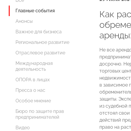
Все
Главные события
Как ра
Анонсы
обреме
Важное для бизнеса
аренды
Региональное развитие
Не все аренд
Отраслевое развитие
предпринимат
Международная
досрочно. Не
деятельность
торговых цен
недвижимости
ОПОРА в лицах
в зависимое 
Пресса о нас
обременитель
защиты. Экс
Особое мнение
из судебной 
Бюро по защите прав
отстоял свои
предпринимателей
действий пре
право на рас
Видео