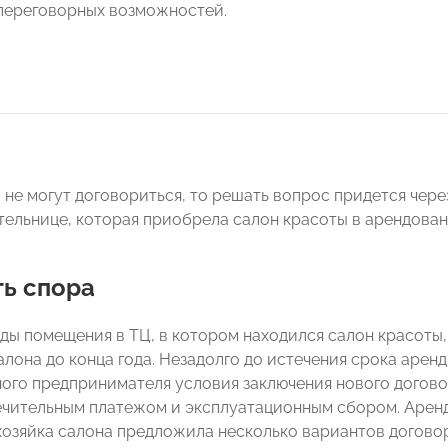
переговорных возможностей.
 не могут договориться, то решать вопрос придется чере
ельнице, которая приобрела салон красоты в арендова
ть спора
ды помещения в ТЦ, в котором находился салон красоты
алона до конца года. Незадолго до истечения срока арен
ого предпринимателя условия заключения нового догов
ечительным платежом и эксплуатационным сбором. Аренда
 хозяйка салона предложила несколько вариантов догов