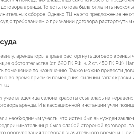
договора аренды. То есть, готова была оплатить несколь
олнительных сборов. Однако ТЦ на это предложение не о
 суд с требованием о признании договора расторгнутым 
 суда
авилу, арендаторы вправе расторгнуть договор аренды че
ие обстоятельства (ст. 620 ГК РФ, ч. 2 ст. 450 ГК РФ). Н
ть помещение по назначению. Также можно привести дово
тно во время приемки помещения: сильный запах краски 
 т.д.
случае владелица салона красоты ссылалась на неравен
оговора аренды. И в кассационной инстанции учли пози
али необходимым учесть, что истец был вынужден заклю
редпринимательница была слабой стороной договора, та
го оборудования требовал значительного времени. При