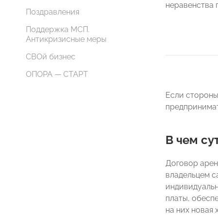
неравенства 
Поздравления
Поддержка МСП.
Антикризисные меры
СВОй бизнес
ОПОРА — СТАРТ
Если стороны
предпринимат
В чем су
Договор арен
владельцем с
индивидуальн
платы, обесп
на них новая