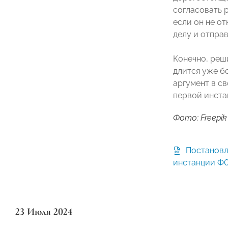
согласовать 
если он не от
делу и отправ
Конечно, реш
длится уже б
аргумент в с
первой инстан
Фото: Freepik
Постановление кассационной
инстанции Ф
23 Июля 2024