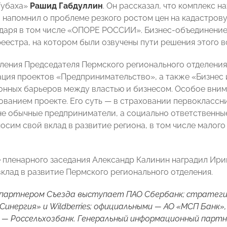
Губаха»
Рашид Габдуллин
. Он
рассказал, что комплекс 
 напомнил о проблеме резкого ростом цен на кадастров
даря в том числе «ОПОРЕ РОССИИ». Бизнес-объединение
реестра, на котором были озвучены пути решения этого в
пления Председателя Пермского регионального отделе
ация проектов «Предпринимательство», а также «Бизнес и
нных барьеров между властью и бизнесом. Особое вним
ованием проекте. Его суть —
в страховании первоклассни
не обычные предприниматели, а социально ответственные
носим свой вклад в развитие региона, в том числе малого
 пленарного заседания Александр Калинин
наградил Ир
клад в развитие Пермского регионального отделения.
партнером Съезда выступает ПАО Сбербанк; стратеги
Синергия» и Wildberries; официальными — АО «МСП Банк»
— Россельхозбанк. Генеральный информационный партн