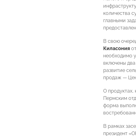
инфраструкту
количества с
главными зад
предоставлен
В свою очере
Киласония
о
необходимо у
включены два
развитие сел
продаж — Цен
О продуктах,
Пермским от
форма выполн
востребованн
В рамках зас
президент «О