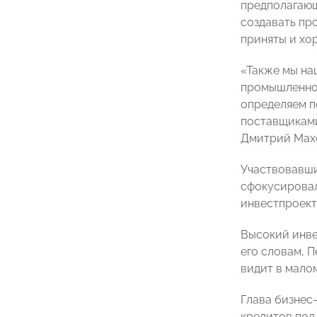
предполагающ
создавать пр
приняты и хо
«Также мы на
промышленной
определяем п
поставщиками
Дмитрий Махо
Участвовавши
сфокусировал
инвестпроект
Высокий инв
его словам, 
видит в мало
Глава бизнес
кредитов под