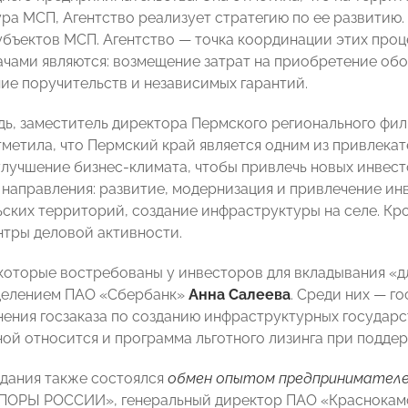
ра МСП, Агентство реализует стратегию по ее развитию
убъектов МСП. Агентство —
точка координации этих проц
ачами являются: возмещение затрат на приобретение обо
ие поручительств и независимых гарантий.
дь, заместитель директора Пермского регионального фи
тметила, что Пермский край является одним из привлека
лучшение бизнес-климата, чтобы привлечь новых инвест
 направления: развитие, модернизация и привлечение ин
ьских территорий, создание инфраструктуры на селе. Кро
тры деловой активности.
 которые востребованы у инвесторов для вкладывания «
делением ПАО «Сбербанк»
Анна Салеева
. Среди них —
го
ения госзаказа по созданию инфраструктурных государст
ой относится и программа льготного лизинга при подде
едания также состоялся
обмен опытом предпринимател
ПОРЫ РОССИИ», генеральный директор ПАО «Краснокамс