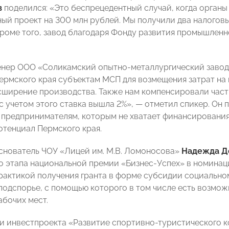
в
поделился: «Это беспрецедентный случай, когда орган
ый проект на 300 млн рублей. Мы получили два налоговы
Кроме того, завод благодаря Фонду развития промышленно
енер ООО «Соликамский опытно-металлургический заво
ермского края субъектам МСП для возмещения затрат на
сширение производства. Также нам компенсировали част
с учетом этого ставка вышла 2%», — отметил спикер. Он 
предпринимателям, которым не хватает финансирования
отенциал Пермского края.
снователь ЧОУ «Лицей им. М.В. Ломоносова»
Надежда Д
о этапа национальной премии «Бизнес-Успех» в номина
рактикой получения гранта в форме субсидии социально
подспорье, с помощью которого в том числе есть возмож
абочих мест.
и инвестпроекта «Развитие спортивно-туристического к