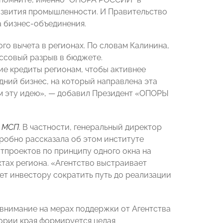
азвития промышленности. И Правительство
а бизнес-объединения.
го вычета в регионах. По словам Калинина,
ассовый разрыв в бюджете.
е кредиты регионам, чтобы активнее
ний бизнес, на который направлена эта
ем эту идею», — добавил Президент «ОПОРЫ
в МСП
. В частности, генеральный директор
робно рассказала об этом институте
тпроектов по принципу одного окна на
тах региона. «Агентство выстраивает
ет инвестору сократить путь до реализации
 внимание на
мерах поддержки от Агентства
ории края
формируется целая