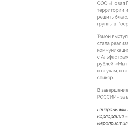
ООО «Новая 
территории и
решить благо
группы в Рос
Темой высту
стала реализ
коммуникацио
с Альфастрах
рублей. «Мы 
и внукам, и в
спикер.
В завершение
РОССИИ» за в
Генеральным 
Корпорация «
мероприятия 