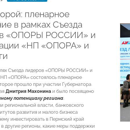
торой: пленарное
ние в рамках Съезда
ов «ОПОРЫ РОССИИ» и
ации «НП «ОПОРА» и
ги
олях Съезда лидеров «ОПОРЫ РОССИИ» и
«НП «ОПОРА» состоялось пленарное
оторое прошло при участии Губернатора
рая
Дмитрия Махонина
и
было посвящено
ному потенциалу региона
.
и региональной власти, банковского
титутов развития и малого бизнеса
чему инвестировать в Пермский край
м в другие регионы, какие меры поддержки