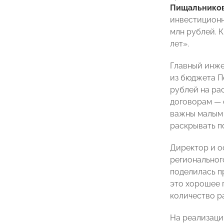
Пищальнико
инвестиционн
млн рублей. 
лет».
Главный инж
из бюджета П
рублей на ра
договорам — 
важны малым 
раскрывать п
Директор и о
региональног
поделилась п
это хорошее 
количество р
На реализаци