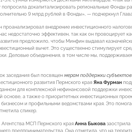
 попросила докапитализировать региональные Фонды р
олнительно 9 млрд рублей в Фонды», — подчеркнул Глав
он проанализировал внедрение инвестиционного налогово
час недостаточно эффективен, так как он провоцирует к
звития предложило, чтобы Минфин выдавал казначейски
нвестиционный вычет. Это существенно стимулирует сред
ки. Деловые объединения, в том числе мы, поддержива
ок заседания был посвящен
мерам поддержки субъекто
вестиционного развития Пермского края
Яна Фурман
под
зданном для комплексной нефинансовой поддержки инвес
й основе, а также о приоритетных инвестиционных проек
 бизнесом и профильными ведомствами края. Это помога
отметила спикер.
 Агентства МСП Пермского края
Анна Быкова
заострила
днего предпринимательства. Она отметила, что на террит