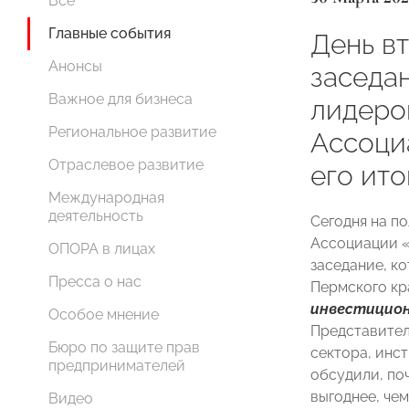
Все
Главные события
День в
Анонсы
заседа
Важное для бизнеса
лидер
Региональное развитие
Ассоци
Отраслевое развитие
его ито
Международная
деятельность
Сегодня на п
Ассоциации 
ОПОРА в лицах
заседание, к
Пресса о нас
Пермского к
инвестицион
Особое мнение
Представител
Бюро по защите прав
сектора, инс
предпринимателей
обсудили, по
выгоднее, че
Видео