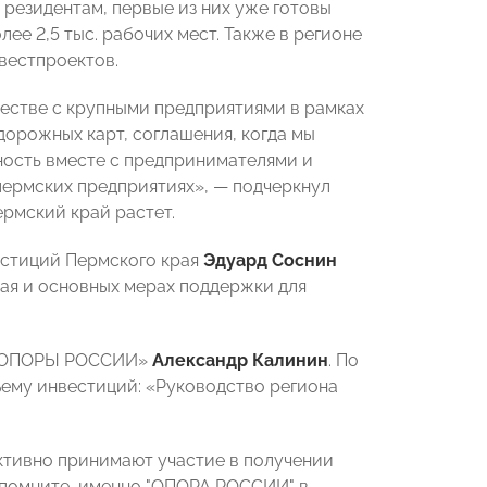
резидентам, первые из них уже готовы
ее 2,5 тыс. рабочих мест. Также в регионе
вестпроектов.
честве с крупными предприятиями в рамках
орожных карт, соглашения, когда мы
ность вместе с предпринимателями и
ермских предприятиях», — подчеркнул
рмский край растет.
естиций Пермского края
Эдуард Соснин
ая и основных мерах поддержки для
т «ОПОРЫ РОССИИ»
Александр Калинин
. По
ъему инвестиций: «Руководство региона
ктивно принимают участие в получении
ы помните, именно "ОПОРА РОССИИ" в