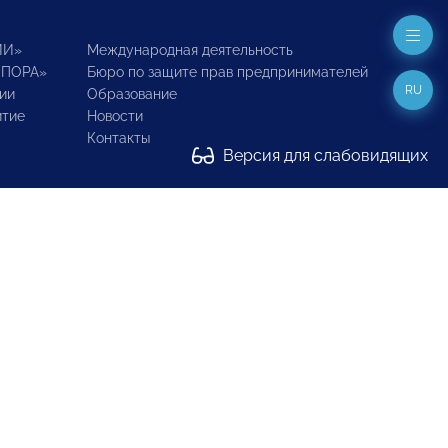
ИИ»
Международная деятельность
ОПОРА»
Бюро по защите прав предпринимателей
RU
ии
Образование
итие
Новости
Контакты
Версия для слабовидящих