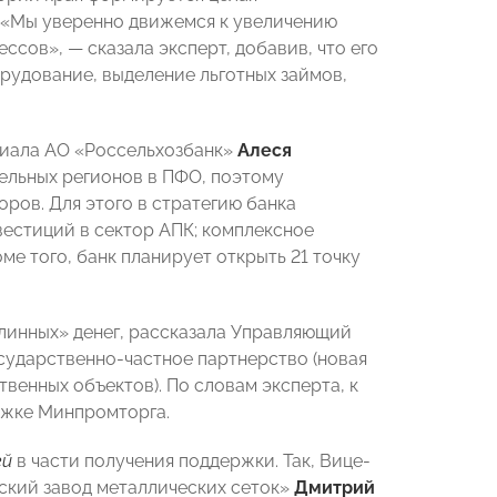
. «Мы уверенно движемся к увеличению
ессов», —
сказала эксперт, добавив, что его
рудование, выделение льготных займов,
лиала АО «Россельхозбанк»
Алеся
тельных регионов в ПФО, поэтому
оров. Для этого
в стратегию банка
вестиций в сектор АПК; комплексное
ме того, банк планирует открыть 21 точку
длинных» денег, рассказала Управляющий
сударственно-частное партнерство (новая
венных объектов). По словам эксперта, к
ржке Минпромторга.
ей
в части получения поддержки. Так, Вице-
кий завод металлических сеток»
Дмитрий