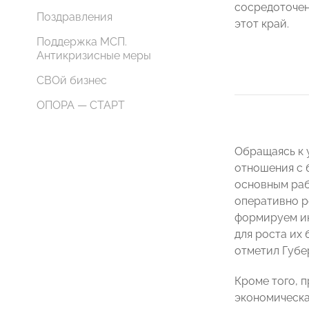
сосредоточен
Поздравления
этот край.
Поддержка МСП.
Антикризисные меры
СВОй бизнес
ОПОРА — СТАРТ
Обращаясь к 
отношения с б
основным раб
оперативно ре
формируем ин
для роста их 
отметил Губе
Кроме того, 
экономическа