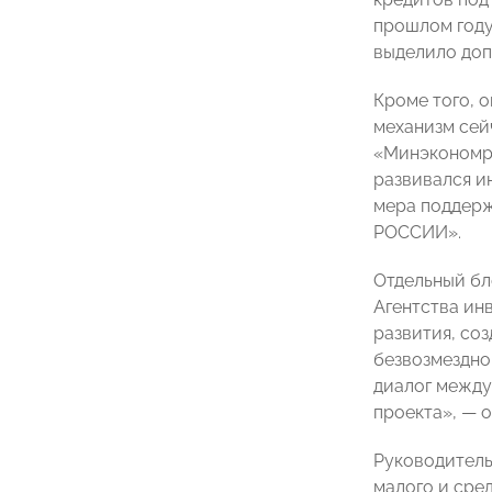
прошлом году
выделило доп
Кроме того, 
механизм сей
«Минэкономра
развивался и
мера поддерж
РОССИИ».
Отдельный бл
Агентства ин
развития, со
безвозмездно
диалог между
проекта», — 
Руководитель
малого и сре