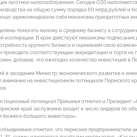
ая льготное налогообложение. Сегодня ОЭЗ наполняется 
оизводства на общую сумму порядка 60 млрд рублей и бол
рошо зарекомендовали себя механизмы приоритетных ин
целены помогать малому и среднему бизнесу в сотрудни
 кооперации. В крае действуют механизмы подписания д
отребность крупного бизнеса и оцениваем свою возмож
 проводить соответствующие аккредитации и торги на п
нин, добавив, что ежегодно количество инвестиций в Пе
й в заседании Министр экономического развития и инв
 внимание на инвестиционном потенциале Пермского кр
ов.
естиционный потенциал Прикамья отметил и Президен
Пермский край заслуженно входит в число лидеров по об
м бизнесе большого инвестора».
-объединения
отметил, что пермские предприниматели а
 1-3%, суммы измеряются десятками миллиардов. «Как в