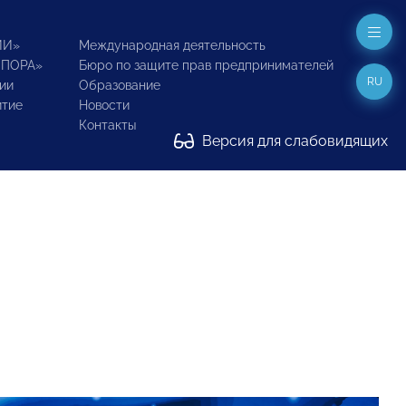
ИИ»
Международная деятельность
ОПОРА»
Бюро по защите прав предпринимателей
RU
ии
Образование
итие
Новости
Контакты
Версия для слабовидящих