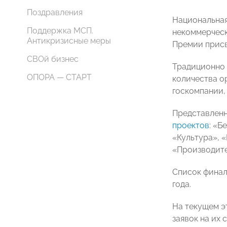
Поздравления
Национальная
Поддержка МСП.
некоммерческ
Антикризисные меры
Премии присв
СВОй бизнес
Традиционно 
ОПОРА — СТАРТ
количества ор
госкомпании, 
Представленн
проектов
: «Б
«Культура», 
«Производите
Список финал
года.
На текущем э
заявок на их