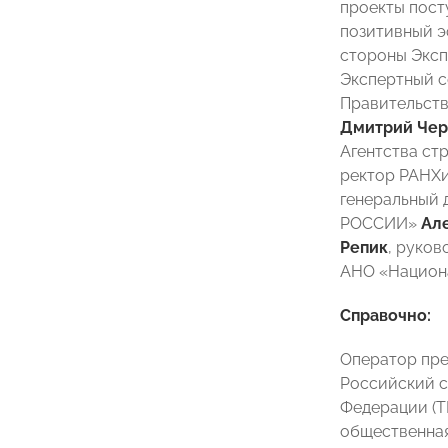
проекты пост
позитивный э
стороны Эксп
Экспертный с
Правительст
Дмитрий Че
Агентства ст
ректор РАНХи
генеральный 
РОССИИ»
Ал
Репик
, руко
АНО «Национ
Справочно:
Оператор пр
Российский с
Федерации (Т
общественная