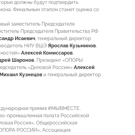
оторые должны будут подтвердить
гиона. Финальным этапом станет оценка со
рвый заместитель Председателя
меститель Председателя Правительства РФ
сандр Исаевич
, генеральный директор
ководитель НИУ ВШЭ
Ярослав Кузьминов
,
жностей»
Алексей Комиссаров
,
дрей Шаронов
, Президент «ОПОРЫ
редседатель «Деловой России»
Алексей
Михаил Кузнецов
и генеральный директор
еждународная премия #МЫВМЕСТЕ,
ово-промышленная палата Российской
еловая Россия», Общероссийская
 «ОПОРА РОССИИ», Ассоциация