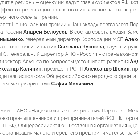
упят в регионы – оценку им дадут главы субъектов РФ, к
ффект от реализации проектов и их влияние на жизнь ре
ертного совета Премии.
овет Национальной премии «Наш вклад» возглавляет Пе
ва России
Андрей Белоусов
. В состав совета входят За
рнышенко
, генеральный директор Корпорации МСП
Алек
ратегических инициатив
Светлана Чупшева
, научный ру
ГС, генеральный директор АНО «Россия – страна возмо
директор Альянса по вопросам устойчивого развития
Ан
ександр Калинин
, президент РСПП
Александр Шохин
, п
водитель исполкома Общероссийского народного фронта
альные приоритеты»
София Малявина
.
емии — АНО «Национальные приоритеты». Партнеры: М
оюз промышленников и предпринимателей (РСПП), Торг
ПП РФ), Общероссийская общественная организация «Д
 организация малого и среднего предпринимательства