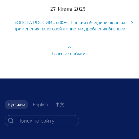
27 Июня 2025
«ОПОРА РОССИИ» и ФНС России обсудили нюансы
применения налоговой амнистии дробления бизнеса
Главные события
Русский
English
中文