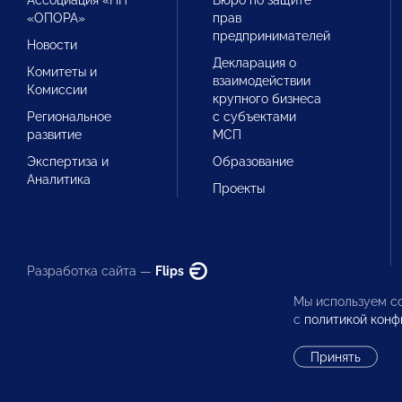
Ассоциация «НП
Бюро по защите
«ОПОРА»
прав
предпринимателей
Новости
Декларация о
Комитеты и
взаимодействии
Комиссии
крупного бизнеса
Региональное
с субъектами
развитие
МСП
Экспертиза и
Образование
Аналитика
Проекты
Разработка сайта —
Flips
Мы используем co
с
политикой конф
Принять