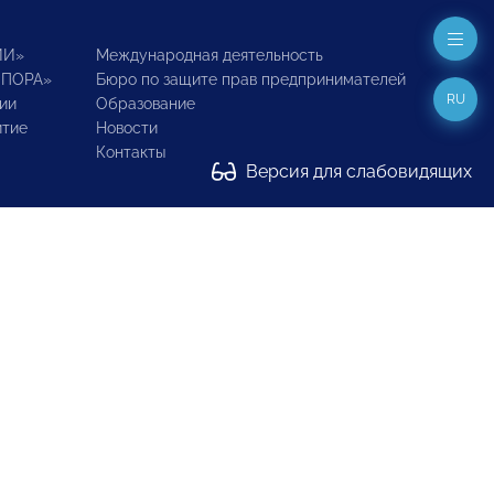
ИИ»
Международная деятельность
ОПОРА»
Бюро по защите прав предпринимателей
RU
ии
Образование
итие
Новости
Контакты
Версия для слабовидящих