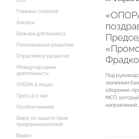
Все
Главные события
«ОПОР
Анонсы
поздра
Важное для бизнеса
Предсе
Региональное развитие
«Промс
Отраслевое развитие
Фрадко
Международная
деятельность
Под руковод
значимым бан
ОПОРА в лицах
оборонно-про
Пресса о нас
МСП, который
направлений 
Особое мнение
Бюро по защите прав
предпринимателей
Видео