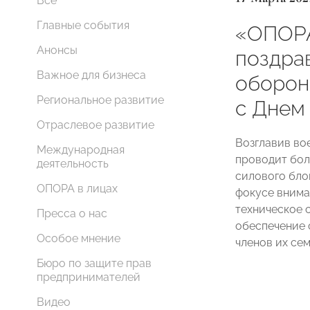
Все
Главные события
«ОПОР
Анонсы
поздра
Важное для бизнеса
оборон
Региональное развитие
с Днем
Отраслевое развитие
Возглавив во
Международная
проводит бол
деятельность
силового бло
ОПОРА в лицах
фокусе внима
техническое 
Пресса о нас
обеспечение
Особое мнение
членов их се
Бюро по защите прав
предпринимателей
Видео