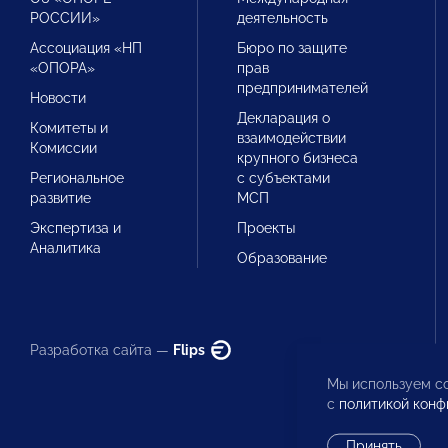
РОССИИ»
деятельность
Ассоциация «НП
Бюро по защите
«ОПОРА»
прав
предпринимателей
Новости
Декларация о
Комитеты и
взаимодействии
Комиссии
крупного бизнеса
Региональное
с субъектами
развитие
МСП
Экспертиза и
Проекты
Аналитика
Образование
Разработка сайта —
Flips
Мы используем co
с
политикой конф
Принять