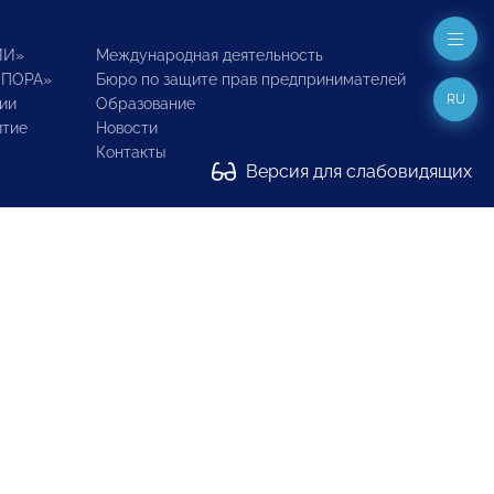
ИИ»
Международная деятельность
ОПОРА»
Бюро по защите прав предпринимателей
RU
ии
Образование
итие
Новости
Контакты
Версия для слабовидящих