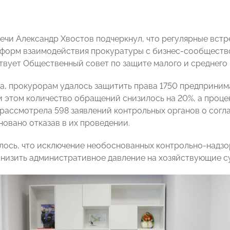
речи Александр Хвостов подчеркнул, что регулярные вст
форм взаимодействия прокуратуры с бизнес-сообщество
твует Общественный совет по защите малого и среднего 
а, прокурорам удалось защитить права 1750 предпринимат
и этом количество обращений снизилось на 20%, а процен
рассмотрела 598 заявлений контрольных органов о согл
новано отказав в их проведении.
лось, что исключение необоснованных контрольно-надзо
снизить административное давление на хозяйствующие с