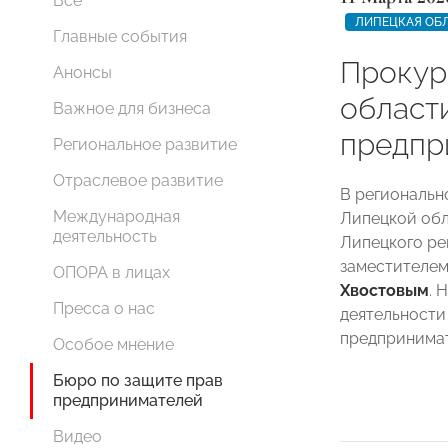
Все
ЛИПЕЦКАЯ ОБ
Главные события
Прокур
Анонсы
област
Важное для бизнеса
предпр
Региональное развитие
Отраслевое развитие
В региональ
Международная
Липецкой обл
деятельность
Липецкого р
заместителе
ОПОРА в лицах
Хвостовым
. 
Пресса о нас
деятельности
предпринимат
Особое мнение
Бюро по защите прав
предпринимателей
Видео