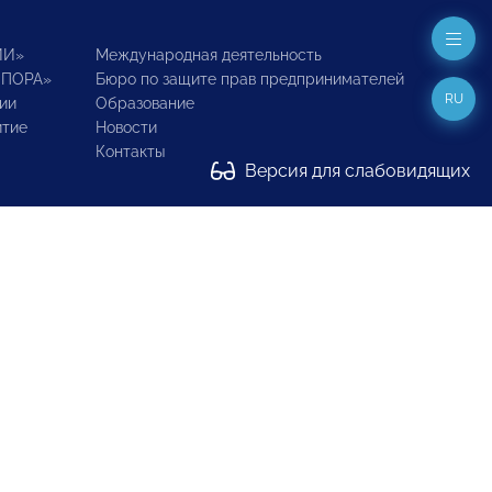
ИИ»
Международная деятельность
ОПОРА»
Бюро по защите прав предпринимателей
RU
ии
Образование
итие
Новости
Контакты
Версия для слабовидящих