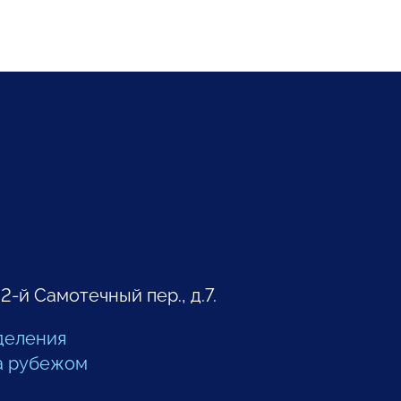
 2-й Самотечный пер., д.7.
деления
а рубежом