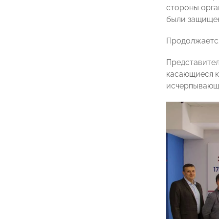
стороны орга
были защищен
Продолжается
Представите
касающиеся к
исчерпывающ