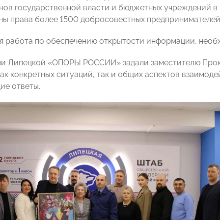
нов государственной власти и бюджетных учреждений в 
ы права более 1500 добросовестных предпринимателей
 работа по обеспечению открытости информации, необх
ли Липецкой «ОПОРЫ РОССИИ» задали заместителю Прок
ак конкретных ситуаций, так и общих аспектов взаимоде
ие ответы.