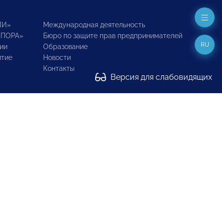
ИИ»
Международная деятельность
ОПОРА»
Бюро по защите прав предпринимателей
RU
ии
Образование
итие
Новости
Контакты
Версия для слабовидящих