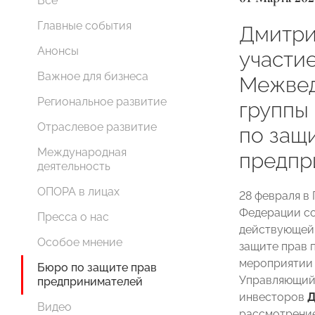
Все
Главные события
Дмитри
Анонсы
участие
Важное для бизнеса
Межвед
Региональное развитие
группы
Отраслевое развитие
по защ
Международная
предпр
деятельность
ОПОРА в лицах
28 февраля в
Федерации со
Пресса о нас
действующей
Особое мнение
защите прав
мероприятии 
Бюро по защите прав
Управляющий 
предпринимателей
инвесторов
Д
Видео
рассмотрение