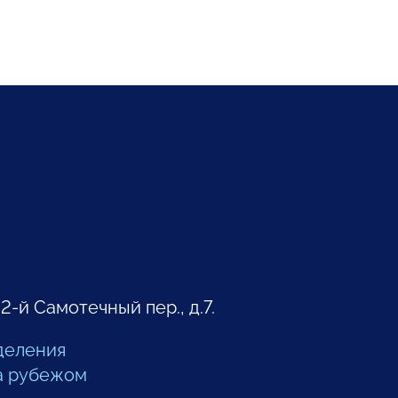
 2-й Самотечный пер., д.7.
деления
а рубежом