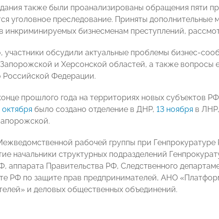
едания также были проанализированы обращения пяти п
ся уголовное преследование. Приняты дополнительные м
в инкриминируемых бизнесменам преступлений, рассмот
, участники обсудили актуальные проблемы бизнес-соо
 Запорожской и Херсонской областей, а также вопросы 
 Российской Федерации.
конце прошлого года на территориях новых субъектов Р
 октября
было создано отделение в ДНР,
13 ноября
в ЛНР
Запорожской.
Межведомственной рабочей группы при Генпрокуратуре 
тие начальники структурных подразделений Генпрокура
Ф, аппарата Правительства РФ, Следственного департам
те РФ по защите прав предпринимателей, АНО «Платфор
елей» и деловых общественных объединений.