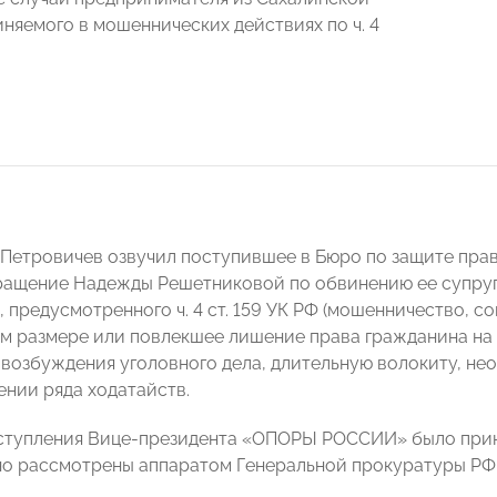
иняемого в мошеннических действиях по ч. 4
 Петровичев озвучил поступившее в Бюро по защите пр
ащение Надежды Решетниковой по обвинению ее супруг
, предусмотренного ч. 4 ст. 159 УК РФ (мошенничество, 
м размере или повлекшее лишение права гражданина на 
 возбуждения уголовного дела, длительную волокиту, не
ении ряда ходатайств.
ступления Вице-президента «ОПОРЫ РОССИИ» было приня
но рассмотрены аппаратом Генеральной прокуратуры РФ