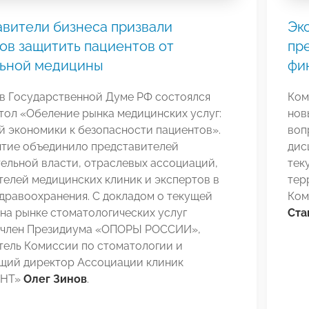
вители бизнеса призвали
Эк
ов защитить пациентов от
пр
льной медицины
фи
 в Государственной Думе РФ состоялся
Ком
тол «Обеление рынка медицинских услуг:
нов
й экономики к безопасности пациентов».
воп
тие объединило представителей
дис
ельной власти, отраслевых ассоциаций,
тек
елей медицинских клиник и экспертов в
тер
дравоохранения. С докладом о текущей
Ком
на рынке стоматологических услуг
Ста
 член Президиума «ОПОРЫ РОССИИ»,
тель Комиссии по стоматологии и
щий директор Ассоциации клиник
ЕНТ»
Олег Зинов
.