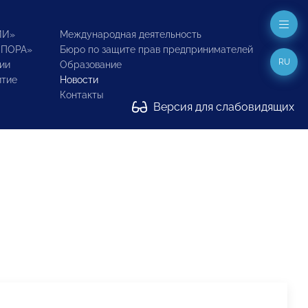
ИИ»
Международная деятельность
ОПОРА»
Бюро по защите прав предпринимателей
RU
ии
Образование
итие
Новости
Контакты
Версия для слабовидящих