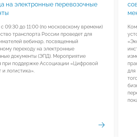
а на электронные перевозочные
со
нты
ме
а с 09:30 до 11:00 (по московскому времени)
Ком
ство транспорта России проведет для
уст
имателей вебинар, посвященный
«Эк
ьному переходу на электронные
инс
чные документы (ЭПД). Мероприятие
изм
я при поддержке Ассоциации «Цифровой
пра
 и логистика».
для
тог
биз
пер
пок