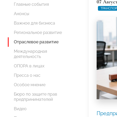
07 Авгус
Главные события
ТРАНСПОР
Анонсы
Важное для бизнеса
Региональное развитие
Отраслевое развитие
Международная
деятельность
ОПОРА в лицах
Пресса о нас
Особое мнение
Бюро по защите прав
предпринимателей
Видео
Предпр