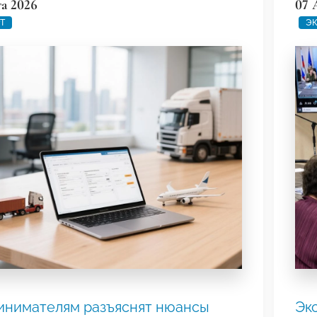
та 2026
07 
Т
ЭК
инимателям разъяснят нюансы
Эк