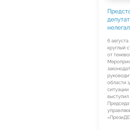
Предста
депутат
нелега
6 августа
круглый с
от тенево
Мероприя
законодат
руководит
области з
ситуации 
выступил
Председа
управляю
«ПрезиД