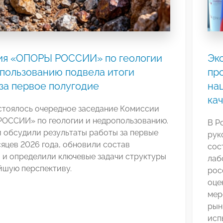
ия «ОПОРЫ РОССИИ» по геологии
Эк
пользованию подвела итоги
пр
за первое полугодие
на
ка
стоялось очередное заседание Комиссии
ОССИИ» по геологии и недропользованию.
В Р
 обсудили результаты работы за первые
рук
яцев 2026 года, обновили состав
сос
 и определили ключевые задачи структуры
лаб
йшую перспективу.
рос
оце
мер
рын
исп