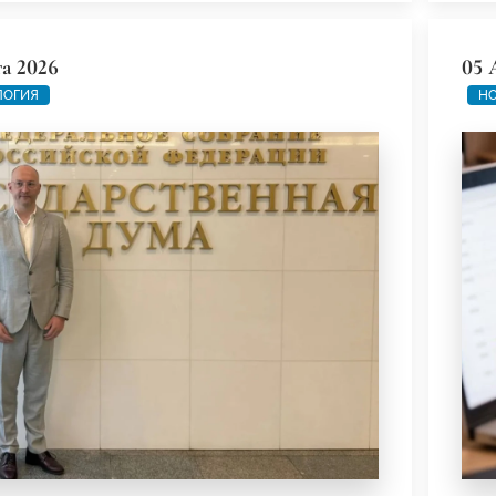
та 2026
05 
ЛОГИЯ
НО