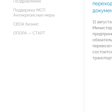
Поздравления
переход
докуме
Поддержка МСП.
Антикризисные меры
11 август
СВОй бизнес
Министер
ОПОРА — СТАРТ
предприн
обязател
перевозо
состоитс
транспорт