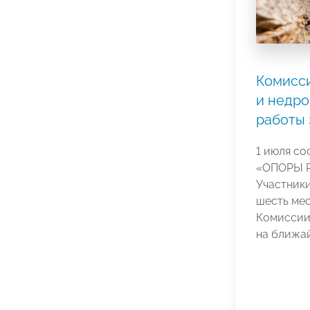
Комисс
и недро
работы 
1 июля со
«ОПОРЫ Р
Участники
шесть мес
Комиссии
на ближа