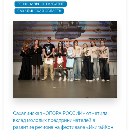
РЕГИОНАЛЬНОЕ РАЗВИТИЕ
САХАЛИНСКАЯ ОБЛАСТЬ
Сахалинская «ОПОРА РОССИИ» отметила
вклад молодых предпринимателей в
развитие региона на фестивале «ИкигайКон