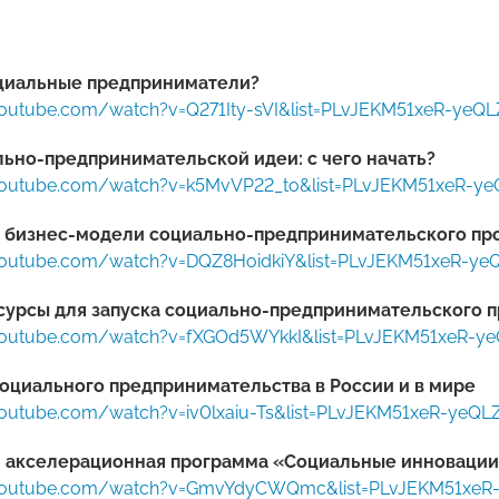
оциальные предприниматели?
youtube.com/watch?v=Q271Ity-sVI&list=PLvJEKM51xeR-y
ьно-предпринимательской идеи: с чего начать?
youtube.com/watch?v=k5MvVP22_to&list=PLvJEKM51xeR-
 бизнес-модели социально-предпринимательского пр
youtube.com/watch?v=DQZ8HoidkiY&list=PLvJEKM51xeR-
сурсы для запуска социально-предпринимательского п
youtube.com/watch?v=fXGOd5WYkkI&list=PLvJEKM51xeR
оциального предпринимательства в России и в мире
youtube.com/watch?v=iv0lxaiu-Ts&list=PLvJEKM51xeR-y
 акселерационная программа «Социальные инноваци
.youtube.com/watch?v=GmvYdyCWQmc&list=PLvJEKM51xe