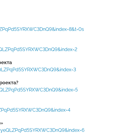
eQLZPqPd5SYRXWC3DnQ9&index=8&t=0s
yeQLZPqPd5SYRXWC3DnQ9&index=2
оекта
yeQLZPqPd5SYRXWC3DnQ9&index=3
роекта?
-yeQLZPqPd5SYRXWC3DnQ9&index=5
eQLZPqPd5SYRXWC3DnQ9&index=4
и»
R-yeQLZPqPd5SYRXWC3DnQ9&index=6