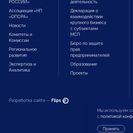
РОССИИ»
деятельность
Ассоциация «НП
Декларация о
«ОПОРА»
взаимодействии
крупного бизнеса
Новости
с субъектами
Комитеты и
МСП
Комиссии
Бюро по защите
Региональное
прав
развитие
предпринимателей
Экспертиза и
Образование
Аналитика
Проекты
Разработка сайта —
Flips
Мы используем co
с
политикой конф
Принять