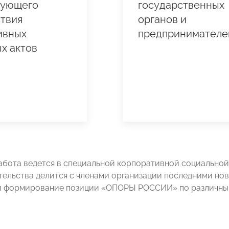
рующего
государственных
твия
органов и
ивных
предпринимателе
х актов
абота ведется в специальной корпоративной социальной 
ельства делится с членами организации последними но
и формирование позиции «ОПОРЫ РОССИИ» по различным