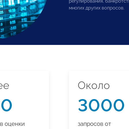
регулирования, банкротств
многих других вопросов.
ее
Около
00
3000
в оценки
запросов от