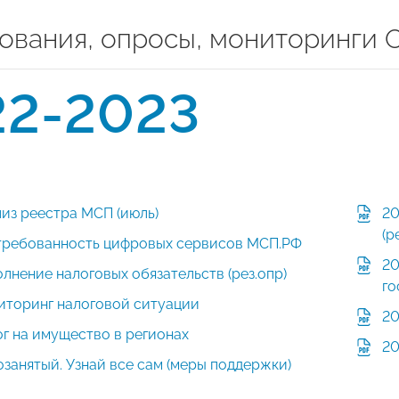
ования, опросы, мониторинг
22-2023
из реестра МСП (июль)
20
(р
требованность цифровых сервисов МСП.РФ
20
лнение налоговых обязательств (рез.опр)
го
иторинг налоговой ситуации
20
г на имущество в регионах
20
занятый. Узнай все сам (меры поддержки)