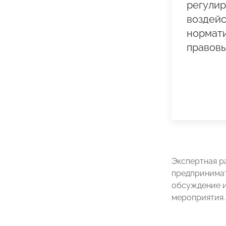
регули
воздейс
нормат
правовы
Экспертная р
предпринимат
обсуждение 
мероприятия.