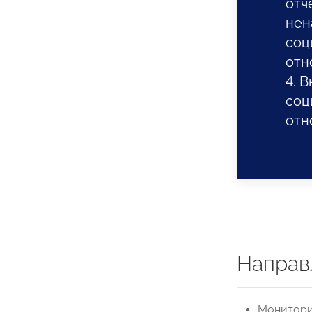
отч
нен
соц
отн
4. 
соц
отн
Направ
Монитори