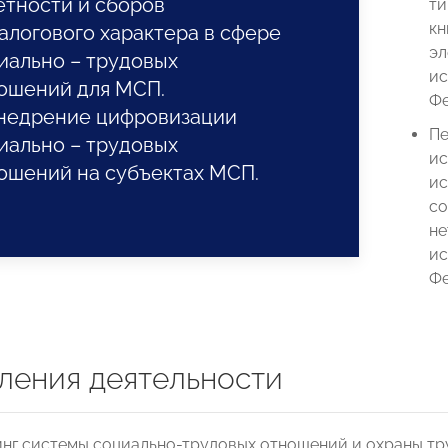
етности и сборов
ти
кн
алогового характера в сфере
эл
иально – трудовых
ис
ошений для МСП.
Фе
Внедрение цифровизации
Пе
иально – трудовых
ис
ошений на субъектах МСП.
ис
со
не
ис
Фе
ления деятельности
нг системы социально-трудовых отношений и охраны тру