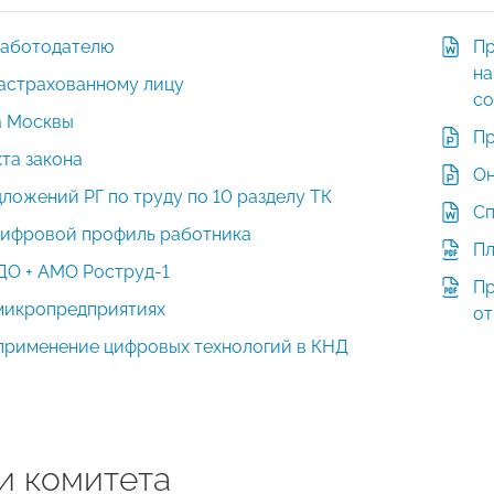
работодателю
Пр
на
застрахованному лицу
со
а Москвы
Пр
та закона
Он
ложений РГ по труду по 10 разделу ТК
Сп
ифровой профиль работника
Пл
ДО + АМО Роструд-1
Пр
микропредприятиях
от
применение цифровых технологий в КНД
и комитета