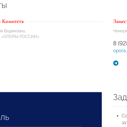
ты
ь Комитета
Замес
я Вадимовна,
Чемерк
ия «ОПОРЫ РОССИИ»
8 (9
opora
Зад
ль
Со
за