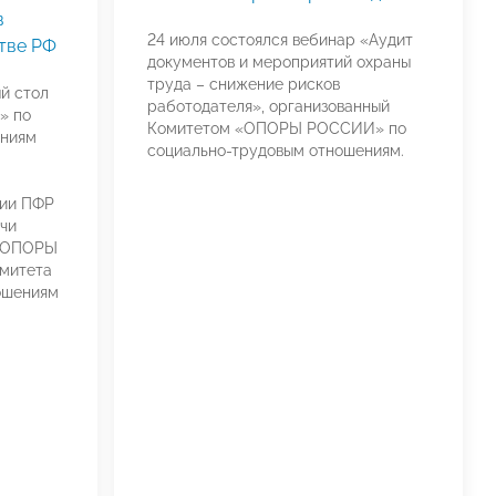
в
24 июля состоялся вебинар «Аудит
тве РФ
документов и мероприятий охраны
труда – снижение рисков
й стол
работодателя», организованный
» по
Комитетом «ОПОРЫ РОССИИ» по
ениям
социально-трудовым отношениям.
нии ПФР
чи
 «ОПОРЫ
митета
ошениям