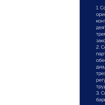
1. 
ори
кон
дея
тре
зак
2. 
пар
обе
диа
тре
рег
тру
3. 
бар