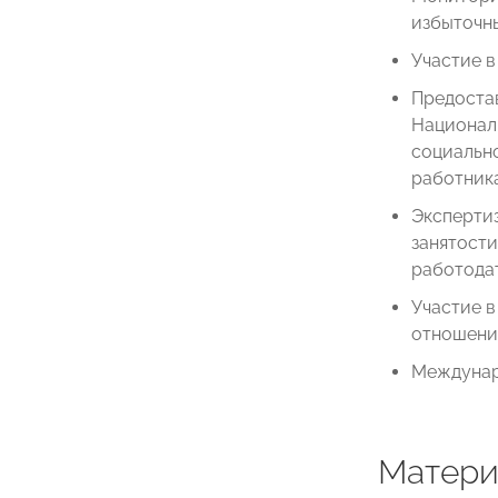
избыточн
Участие в
Предостав
Национал
социально
работника
Эксперти
занятости
работода
Участие в
отношений
Междунар
Матери