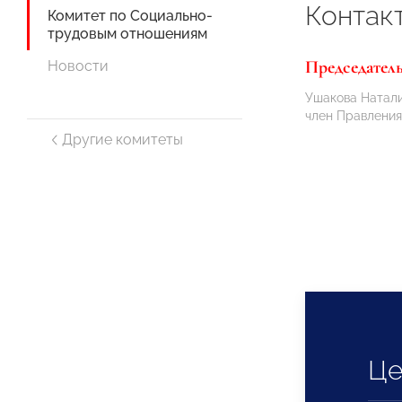
Контак
Комитет по Социально-
трудовым отношениям
Председател
Новости
Ушакова Натали
член Правлен
Другие комитеты
Це