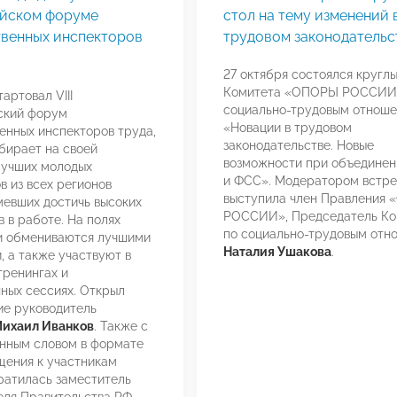
йском форуме
стол на тему изменений 
твенных инспекторов
трудовом законодательс
27 октября состоялся круглы
Комитета «ОПОРЫ РОССИИ
артовал VIII
социально-трудовым отнош
ский форум
«Новации в трудовом
енных инспекторов труда,
законодательстве. Новые
бирает на своей
возможности при объедине
лучших молодых
и ФСС». Модератором встре
в из всех регионов
выступила член Правления
мевших достичь высоких
РОССИИ», Председатель Ко
в в работе. На полях
по социально-трудовым отн
и обмениваются лучшими
Наталия Ушакова
.
, а также участвуют в
тренингах и
ных сессиях. Открыл
е руководитель
ихаил Иванков
. Также с
нным словом в формате
ения к участникам
атилась заместитель
еля Правительства РФ