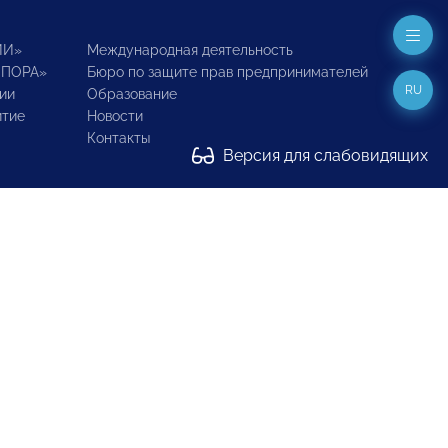
ИИ»
Международная деятельность
ОПОРА»
Бюро по защите прав предпринимателей
RU
ии
Образование
итие
Новости
Контакты
Версия для слабовидящих