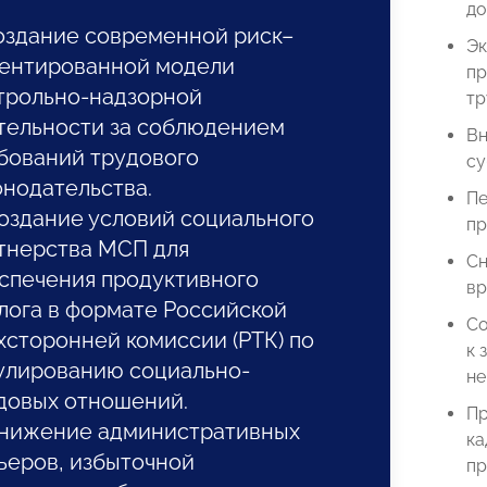
до
Создание современной риск–
Эк
ентированной модели
пр
трольно-надзорной
тр
тельности за соблюдением
Вн
бований трудового
су
онодательства.
Пе
Создание условий социального
пр
тнерства МСП для
Сн
спечения продуктивного
вр
лога в формате Российской
Со
хсторонней комиссии (РТК) по
к 
улированию социально-
не
довых отношений.
Пр
Снижение административных
ка
ьеров, избыточной
пр