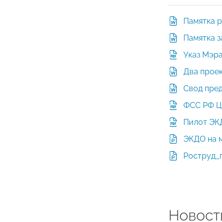
Памятка 
Памятка 
Указ Мэр
Два проек
Свод пред
ФСС РФ Ц
Пилот ЭК
ЭКДО на 
Роструд_
Новост