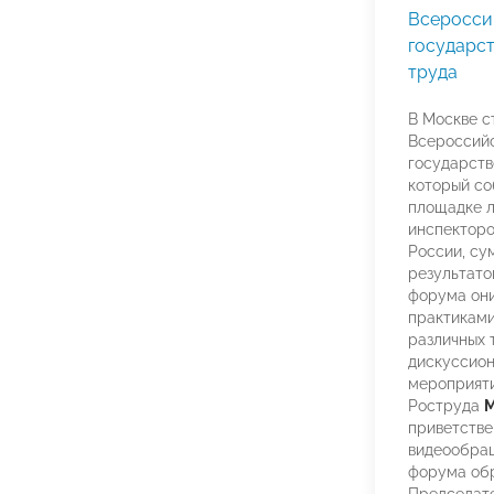
Всеросси
государс
труда
В Москве ст
Всероссий
государств
который со
площадке 
инспекторо
России, су
результато
форума он
практиками
различных 
дискуссион
мероприяти
Роструда
М
приветстве
видеообращ
форума обр
Председат