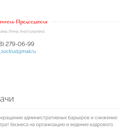
титель Председателя
ина Инна Анатольевна
28) 279-06-99
_soctrud@mail.ru
ачи
кращение административных барьеров и снижение
трат бизнеса на организацию и ведение кадрового