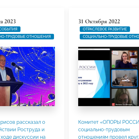
а 2023
31 Октября 2022
 СОБЫТИЯ
ОТРАСЛЕВОЕ РАЗВИТИЕ
НО-ТРУДОВЫЕ ОТНОШЕНИЯ
СОЦИАЛЬНО-ТРУДОВЫЕ ОТН
рисов рассказал о
Комитет «ОПОРЫ РОССИ
йствии Роструда и
социально-трудовым
 ходе дискуссии на
отношениям провел кру