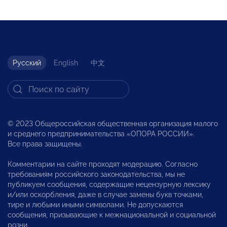
Русский
English
中文
© 2023 Общероссийская общественная организация малого
и среднего предпринимательства «ОПОРА РОССИИ».
Все права защищены.
Комментарии на сайте проходят модерацию. Согласно
требованиям российского законодательства, мы не
публикуем сообщения, содержащие нецензурную лексику
и/или оскорбления, даже в случае замены букв точками,
тире и любыми иными символами. Не допускаются
сообщения, призывающие к межнациональной и социальной
розни.