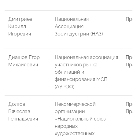
Дмитриев
Национальная
През
Кирилл
Ассоциация
Игоревич
Зооиндустрии (НАЗ)
Диашов Егор
Национальная ассоциация
Пред
Михайлович
участников рынка
Пра
облигаций и
финансирования МСП
(АУРОФ)
Долгов
Некоммерческой
Пред
Вячеслав
организации
Пра
Геннадьевич
«Национальный союз
народных
художественных