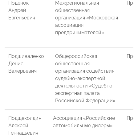
Поденок
Межрегиональная
През
Андрей
общественная
Евгеньевич
организация «Московская
ассоциация
предпринимателей»
Подшиваленко
Общероссийская
През
Денис
общественная
Валерьевич
организация содействия
судебно-экспертной
деятельности «Судебно-
экспертная палата
Российской Федерации»
Подщеколдин
Ассоциация «Российские
През
Алексей
автомобильные дилеры»
Геннадьевич