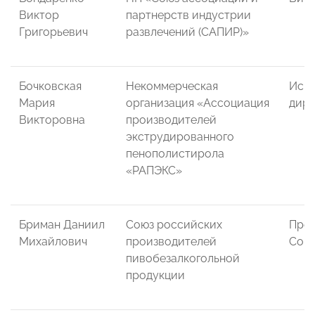
Виктор
партнерств индустрии
Григорьевич
развлечений (САПИР)»
Бочковская
Некоммерческая
Исп
Мария
организация «Ассоциация
дире
Викторовна
производителей
экструдированного
пенополистирола
«РАПЭКС»
Бриман Даниил
Союз российских
Пред
Михайлович
производителей
Сов
пивобезалкогольной
продукции