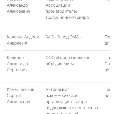
Александр
Ассоциации
Алексеевич
производителей
традиционного сидра
Калетин Андрей
ЗАО «Завод ЭМА»
Гене
Андреевич
дире
Калинин
ООО «Горнозаводское
Пред
Александр
объединение»
Сов
Сергеевич
дир
Камышанский
Автономная
Гене
Сергей
некоммерческая
дире
Алексеевич
организация в сфере
поддержки отечественных
производителей