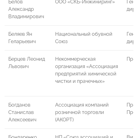
Белов
ООО «СКБ-Инжиниринг»
Гене
Александр
дире
Владимирович
Беляев Ян
Национальный обувной
Гене
Геларьевич
Союз
дире
Берцев Леонид
Некоммерческая
През
Львович
организация «Ассоциация
предприятий химической
чистки и прачечных»
Богданов
Ассоциация компаний
Пред
Станислав
розничной торговли
Пре
Алексеевич
(АКОРТ)
Бондаренко
НП «Союз ассоциаций и
Вице