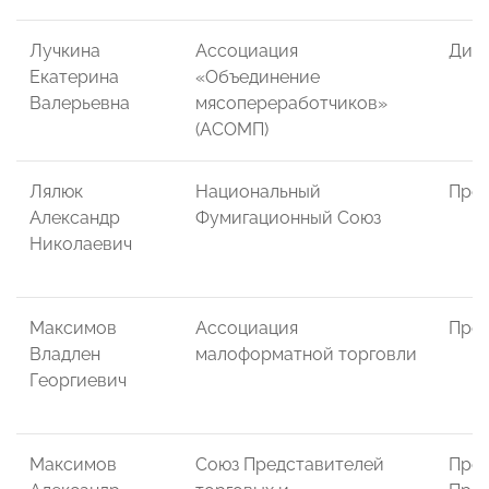
Лучкина
Ассоциация
Дир
Екатерина
«Объединение
Валерьевна
мясопереработчиков»
(АСОМП)
Лялюк
Национальный
През
Александр
Фумигационный Союз
Николаевич
Максимов
Ассоциация
През
Владлен
малоформатной торговли
Георгиевич
Максимов
Союз Представителей
Пред