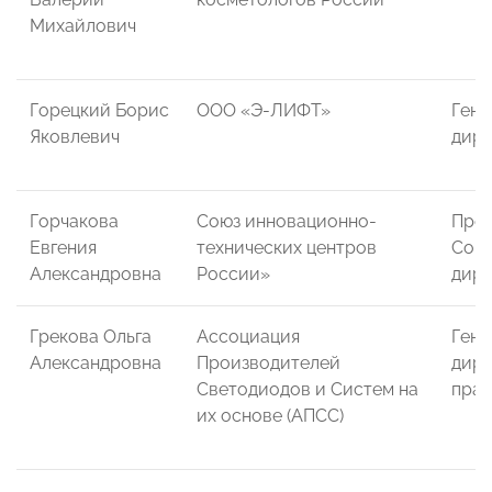
Михайлович
Горецкий Борис
ООО «Э-ЛИФТ»
Гене
Яковлевич
дире
Горчакова
Союз инновационно-
Пред
Евгения
технических центров
Сов
Александровна
России»
дир
Грекова Ольга
Ассоциация
Гене
Александровна
Производителей
дире
Светодиодов и Систем на
прав
их основе (АПСС)