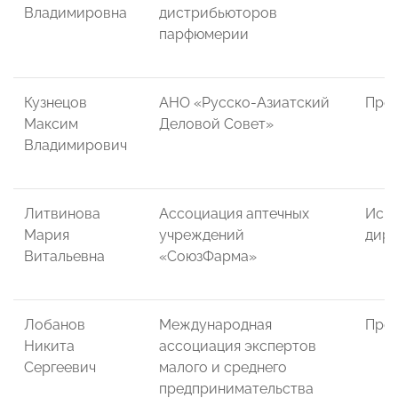
Владимировна
дистрибьюторов
парфюмерии
Кузнецов
АНО «Русско-Азиатский
Пред
Максим
Деловой Совет»
Владимирович
Литвинова
Ассоциация аптечных
Исп
Мария
учреждений
дире
Витальевна
«СоюзФарма»
Лобанов
Международная
През
Никита
ассоциация экспертов
Сергеевич
малого и среднего
предпринимательства