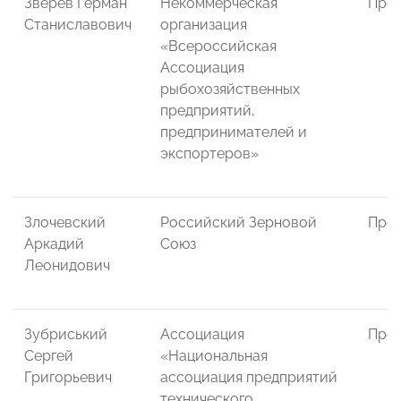
Зверев Герман
Некоммерческая
През
Станиславович
организация
«Всероссийская
Ассоциация
рыбохозяйственных
предприятий,
предпринимателей и
экспортеров»
Злочевский
Российский Зерновой
През
Аркадий
Союз
Леонидович
Зубриський
Ассоциация
През
Сергей
«Национальная
Григорьевич
ассоциация предприятий
технического