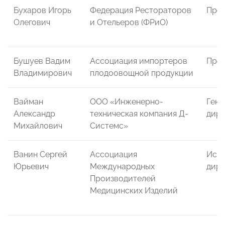
Бухаров Игорь
Федерация Рестораторов
През
Олегович
и Отельеров (ФРиО)
Бушуев Вадим
Ассоциация импортеров
През
Владимирович
плодоовощной продукции
Вайман
ООО «Инженерно-
Гене
Александр
техническая компания Д-
дире
Михайлович
Системс»
Ванин Сергей
Ассоциация
Исп
Юрьевич
Международных
дире
Производителей
Медицинских Изделий