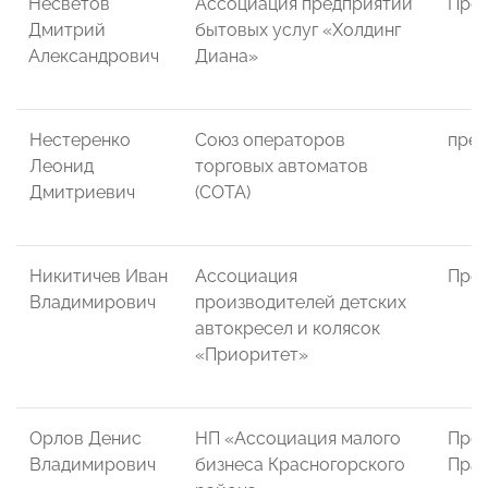
Несветов
Ассоциация предприятий
През
Дмитрий
бытовых услуг «Холдинг
Александрович
Диана»
Нестеренко
Союз операторов
през
Леонид
торговых автоматов
Дмитриевич
(СОТА)
Никитичев Иван
Ассоциация
Пред
Владимирович
производителей детских
автокресел и колясок
«Приоритет»
Орлов Денис
НП «Ассоциация малого
Пред
Владимирович
бизнеса Красногорского
Пра