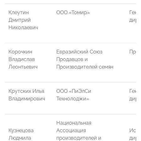
Клеутин
ООО «Томир»
Гене
Дмитрий
дире
Николаевич
Корочкин
Евразийский Союз
През
Владислав
Продавцов и
Леонтьевич
Производителей семян
Крутских Илья
ООО «ПиЭлСи
Гене
Владимирович
Технолоджи»
дире
Национальная
Кузнецова
Ассоциация
Исп
Людмила
производителей и
дире