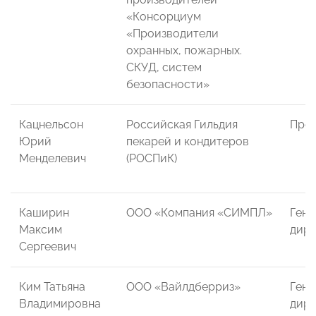
«Консорциум
«Производители
охранных, пожарных.
СКУД, систем
безопасности»
Кацнельсон
Российская Гильдия
През
Юрий
пекарей и кондитеров
Менделевич
(РОСПиК)
Каширин
ООО «Компания «СИМПЛ»
Гене
Максим
дире
Сергеевич
Ким Татьяна
ООО «Вайлдберриз»
Гене
Владимировна
дире