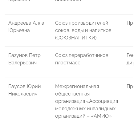
Андреева Алла
Союз производителей
През
Юрьевна
соков, воды и напитков
(СОЮЗНАПИТКИ)
Базунов Петр
Союз переработчиков
Гене
Валерьевич
пластмасс
дире
Баусов Юрий
Межрегиональная
Пред
Николаевич
общественная
организация «Ассоциация
молодежных инвалидных
организаций – «АМИО»