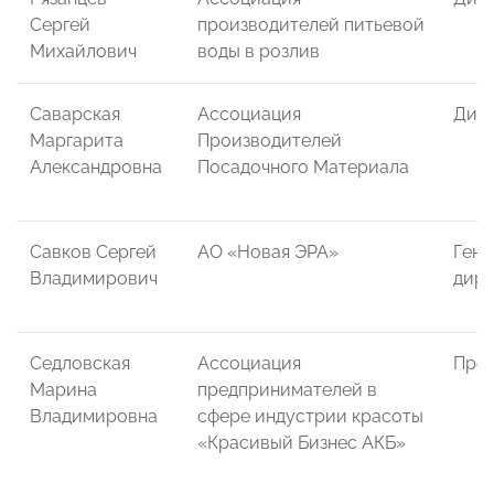
Сергей
производителей питьевой
Михайлович
воды в розлив
Саварская
Ассоциация
Дир
Маргарита
Производителей
Александровна
Посадочного Материала
Савков Сергей
АО «Новая ЭРА»
Гене
Владимирович
дире
Седловская
Ассоциация
През
Марина
предпринимателей в
Владимировна
сфере индустрии красоты
«Красивый Бизнес АКБ»