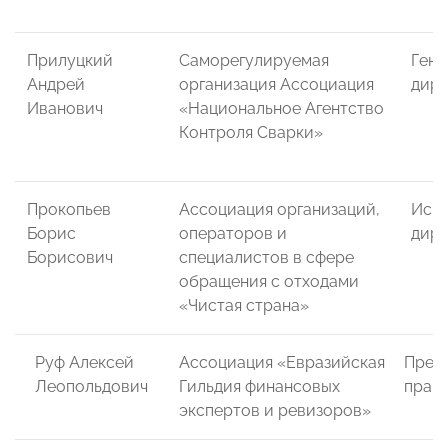
Прилуцкий
Саморегулируемая
Гене
Андрей
организация Ассоциация
дире
Иванович
«Национальное Агентство
Контроля Сварки»
Прокопьев
Ассоциация организаций,
Исп
Борис
операторов и
дире
Борисович
специалистов в сфере
обращения с отходами
«Чистая страна»
Руф Алексей
Ассоциация «Евразийская
Пред
Леопольдович
Гильдия финансовых
прав
экспертов и ревизоров»