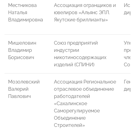
Местникова
Ассоциация огранщиков и
Исп
Наталья
ювелиров «Альянс ЭПЛ.
дире
Владимировна
Якутские бриллианты»
Мишеловин
Союз предприятий
Упо
Владимир
индустрии
пред
Борисович
никотиносодержащих
член
изделий (СПИНИ)
Сою
Мозолевский
Ассоциация Региональное
Гене
Валерий
отраслевое объединение
дире
Павлович
работодателей
«Сахалинское
Саморегулируемое
Объединение
Строителей»