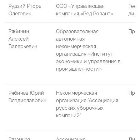
Рудзий Игорь
ООО «Управляющая
Гене
Олегович
компания «Ред Ровант»
дире
Рябинин
Образовательная
През
Алексей
автономная
Валерьевич
некоммерческая
организация «Институт
экономики и управления в
промышленности»
Рябичев Юрий
Некоммерческая
През
Владиславович
организация "Ассоциация
русских уборочных
компаний"
Рязанцев
Ассоциация
Дир