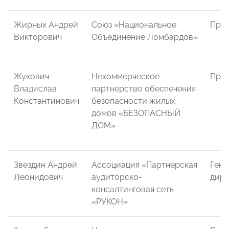
Жирных Андрей
Союз «Национальное
През
Викторович
Объединение Ломбардов»
Жукович
Некоммерческое
През
Владислав
партнерство обеспечения
Константинович
безопасности жилых
домов «БЕЗОПАСНЫЙ
ДОМ»
Звездин Андрей
Ассоциация «Партнерская
Гене
Леонидович
аудиторско-
дире
консалтинговая сеть
«РУКОН»