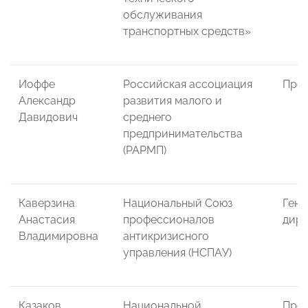
обслуживания
транспортных средств»
Иоффе
Российская ассоциация
През
Александр
развития малого и
Давидович
среднего
предпринимательства
(РАРМП)
Каверзина
Национальный Союз
Гене
Анастасия
профессионалов
дире
Владимировна
антикризисного
управления (НСПАУ)
Казаков
Национальной
Пред