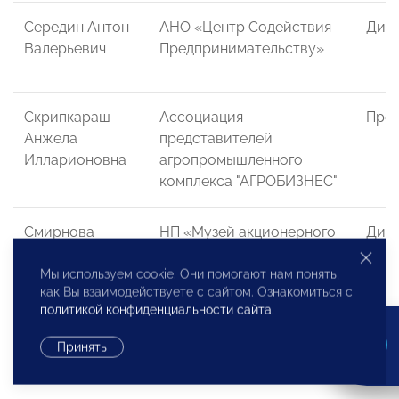
Середин Антон
АНО «Центр Содействия
Дир
Валерьевич
Предпринимательству»
Скрипкараш
Ассоциация
През
Анжела
представителей
Илларионовна
агропромышленного
комплекса "АГРОБИЗНЕС"
Смирнова
НП «Музей акционерного
Дир
Надежда
дела и финансовой
Сергеевна
истории»
Мы используем cookie. Они помогают нам понять,
как Вы взаимодействуете с сайтом. Ознакомиться с
политикой конфиденциальности сайта
.
Соколов Артем
Ассоциация компаний
През
Принять
Вячеславович
интернет торговли