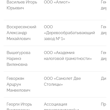
Васильев Игорь
ООО «Алиот»
Гене
Юрьевич
дире
Воскресенский
ООО
Гене
Александр
«Деревообрабатывающий
дире
Михайлович
завод № 1»
Вышегурова
ООО «Академия
Гене
Наринэ
налоговой грамотности»
дире
Виленовна
Геворкян
ООО «Самолет Две
Дир
Арцрун
Столицы»
Манвелович
Георги Игорь
Ассоциация
Пред