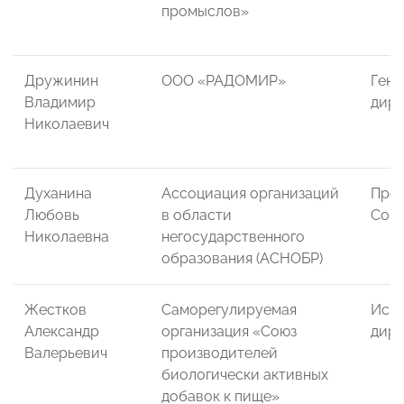
промыслов»
Дружинин
ООО «РАДОМИР»
Гене
Владимир
дире
Николаевич
Духанина
Ассоциация организаций
Пред
Любовь
в области
Сов
Николаевна
негосударственного
образования (АСНОБР)
Жестков
Саморегулируемая
Исп
Александр
организация «Союз
дире
Валерьевич
производителей
биологически активных
добавок к пище»