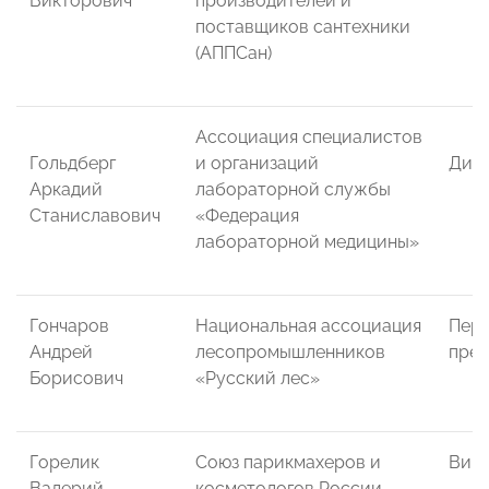
Викторович
производителей и
поставщиков сантехники
(АППСан)
Ассоциация специалистов
Гольдберг
и организаций
Дир
Аркадий
лабораторной службы
Станиславович
«Федерация
лабораторной медицины»
Гончаров
Национальная ассоциация
Перв
Андрей
лесопромышленников
през
Борисович
«Русский лес»
Горелик
Союз парикмахеров и
Вице
Валерий
косметологов России