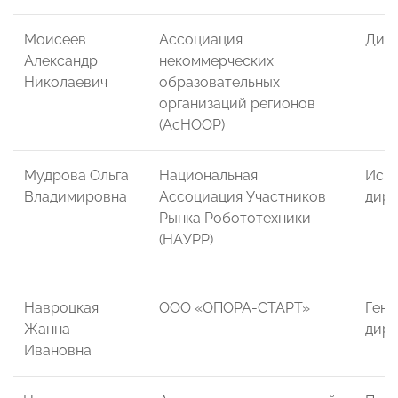
Моисеев
Ассоциация
Дир
Александр
некоммерческих
Николаевич
образовательных
организаций регионов
(АсНООР)
Мудрова Ольга
Национальная
Исп
Владимировна
Ассоциация Участников
дире
Рынка Робототехники
(НАУРР)
Навроцкая
ООО «ОПОРА-СТАРТ»
Гене
Жанна
дире
Ивановна