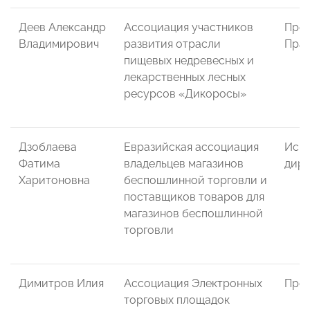
Деев Александр
Ассоциация участников
Пред
Владимирович
развития отрасли
Пра
пищевых недревесных и
лекарственных лесных
ресурсов «Дикоросы»
Дзоблаева
Евразийская ассоциация
Исп
Фатима
владельцев магазинов
дире
Харитоновна
беспошлинной торговли и
поставщиков товаров для
магазинов беспошлинной
торговли
Димитров Илия
Ассоциация Электронных
През
торговых площадок