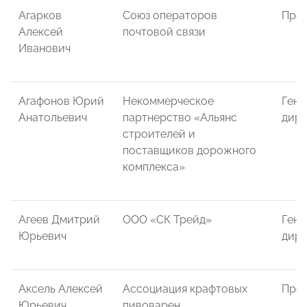
Агарков
Союз операторов
През
Алексей
почтовой связи
Иванович
Агафонов Юрий
Некоммерческое
Гене
Анатольевич
партнерство «Альянс
дире
строителей и
поставщиков дорожного
комплекса»
Агеев Дмитрий
ООО «СК Трейд»
Гене
Юрьевич
дире
Аксель Алексей
Ассоциация крафтовых
През
Юрьевич
пивоварен