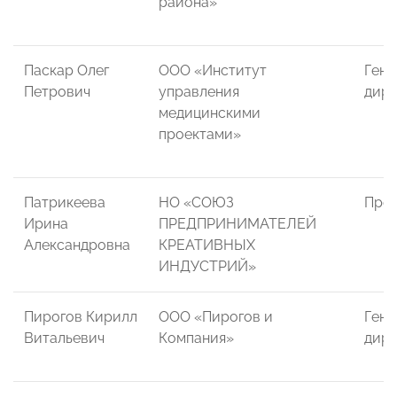
района»
Паскар Олег
ООО «Институт
Гене
Петрович
управления
дире
медицинскими
проектами»
Патрикеева
НО «СОЮЗ
През
Ирина
ПРЕДПРИНИМАТЕЛЕЙ
Александровна
КРЕАТИВНЫХ
ИНДУСТРИЙ»
Пирогов Кирилл
ООО «Пирогов и
Гене
Витальевич
Компания»
дире