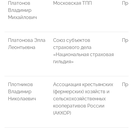
Платонов
Московская ТПП
През
Владимир
Михайлович
Платонова Элла
Союз субъектов
През
Леонтьевна
страхового дела
«Национальная страховая
гильдия»
Плотников
Ассоциация крестьянских
През
Владимир
(фермерских) хозяйств и
Николаевич
сельскохозяйственных
кооперативов России
(АККОР)