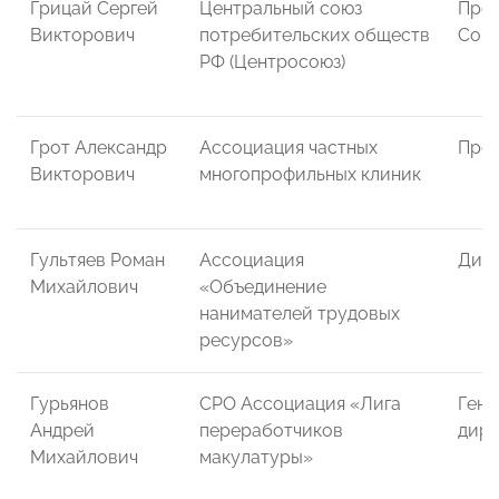
Грицай Сергей
Центральный союз
Пред
Викторович
потребительских обществ
Сов
РФ (Центросоюз)
Грот Александр
Ассоциация частных
През
Викторович
многопрофильных клиник
Гультяев Роман
Ассоциация
Дир
Михайлович
«Объединение
нанимателей трудовых
ресурсов»
Гурьянов
СРО Ассоциация «Лига
Гене
Андрей
переработчиков
дире
Михайлович
макулатуры»