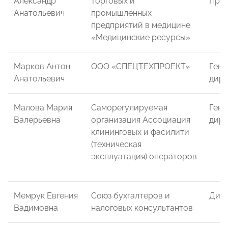
Александр
торговых и
Пра
Анатольевич
промышленных
предприятий в медицине
«Медицинские ресурсы»
Марков Антон
ООО «СПЕЦТЕХПРОЕКТ»
Гене
Анатольевич
дире
Малова Мария
Саморегулируемая
Гене
Валерьевна
организация Ассоциация
дире
клининговых и фасилити
(техническая
эксплуатация) операторов
Мемрук Евгения
Союз бухгалтеров и
Дир
Вадимовна
налоговых консультантов