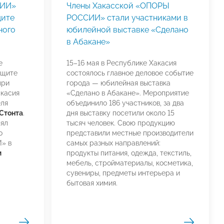
СИИ»
Члены Хакасской «ОПОРЫ
щите
РОССИИ» стали участниками в
ного
юбилейной выставке «Сделано
в Абакане»
е
15–16 мая в Республике Хакасия
ащите
состоялось главное деловое событие
при
города — юбилейная выставка
касия
«Сделано в Абакане». Мероприятие
еля
объединило 186 участников, за два
Стонта
.
дня выставку посетили около 15
нял
тысяч человек. Свою продукцию
о
представили местные производители
» в
самых разных направлений:
м
продукты питания, одежда, текстиль,
мебель, стройматериалы, косметика,
сувениры, предметы интерьера и
бытовая химия.