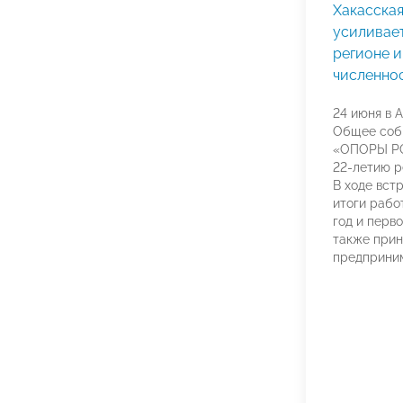
Хакасска
усиливае
регионе 
численно
24 июня в 
Общее соб
«ОПОРЫ РО
22-летию р
В ходе вст
итоги рабо
год и перво
также прин
предприни