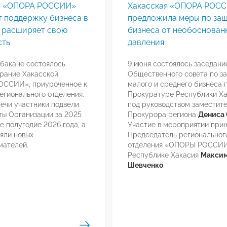
я «ОПОРА РОССИИ»
Хакасская «ОПОРА РОС
т поддержку бизнеса в
предложила меры по за
и расширяет свою
бизнеса от необоснован
сть
давления
Абакане состоялось
9 июня состоялось заседани
рание Хакасской
Общественного совета по з
ССИИ», приуроченное к
малого и среднего бизнеса 
егионального отделения.
Прокуратуре Республики Ха
речи участники подвели
под руководством заместит
ты Организации за 2025
Прокурора региона
Дениса 
е полугодие 2026 года, а
Участие в мероприятии при
яли новых
Председатель региональног
мателей.
отделения «ОПОРЫ РОССИИ
Республике Хакасия
Макси
Шевченко
.