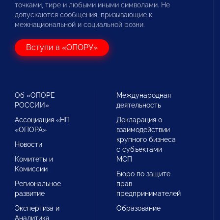
точками, тире и любыми иными символами. Не
допускаются сообщения, призывающие к
межнациональной и социальной розни.
Вступи в «ОПОРУ»
Об «ОПОРЕ
Международная
РОССИИ»
деятельность
Ассоциация «НП
Декларация о
«ОПОРА»
взаимодействии
крупного бизнеса
Новости
с субъектами
Комитеты и
МСП
Комиссии
Бюро по защите
Региональное
прав
развитие
предпринимателей
Экспертиза и
Образование
Аналитика