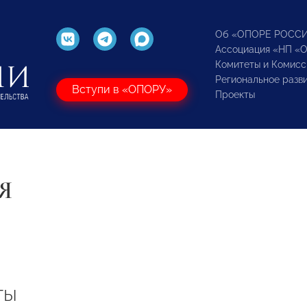
Об «ОПОРЕ РОСС
Ассоциация «НП «
Комитеты и Комисс
Региональное разв
Вступи в «ОПОРУ»
Проекты
Я
ты