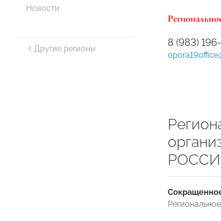
Новости
Региональное
8 (983) 196
Другие регионы
opora19office
Регион
органи
РОССИИ
Сокращенное
Региональное