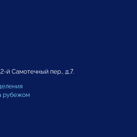
 2-й Самотечный пер., д.7.
деления
а рубежом