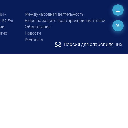
ИИ»
Международная деятельность
ОПОРА»
Бюро по защите прав предпринимателей
RU
ии
Образование
итие
Новости
Контакты
Версия для слабовидящих