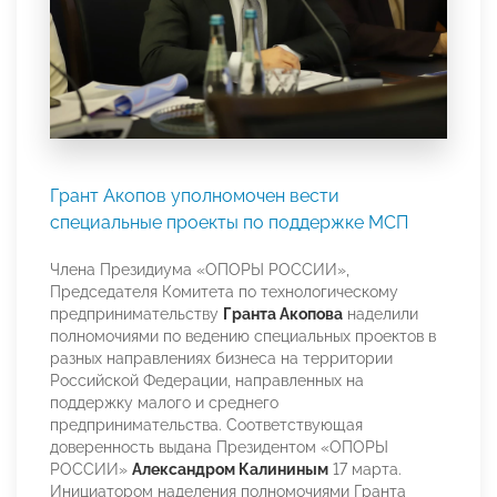
Грант Акопов уполномочен вести
специальные проекты по поддержке МСП
Члена Президиума «ОПОРЫ РОССИИ»,
Председателя Комитета по технологическому
предпринимательству
Гранта Акопова
наделили
полномочиями по ведению специальных проектов в
разных направлениях бизнеса на территории
Российской Федерации, направленных на
поддержку малого и среднего
предпринимательства. Соответствующая
доверенность выдана Президентом «ОПОРЫ
РОССИИ»
Александром Калининым
17 марта.
Инициатором наделения полномочиями Гранта