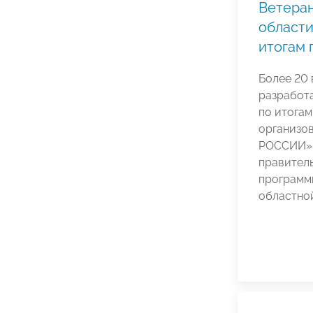
Ветеран
области
итогам 
Более 20 
разработа
по итога
организо
РОССИИ» 
правител
программ
областно