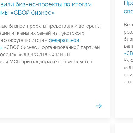
Пр
вили бизнес-проекты по итогам
сп
ммы «СВОй бизнес»
Вет
ные бизнес-проекты представили ветераны
реа
ции и члены их семей из Чукотского
биз
го округа по итогам
федеральной
дея
ы
«СВОй бизнес», организованной партией
«СВ
Россия», «ОПОРОЙ РОССИИ» и
Чук
ией МСП при поддержке правительства
«ОП
при
авт