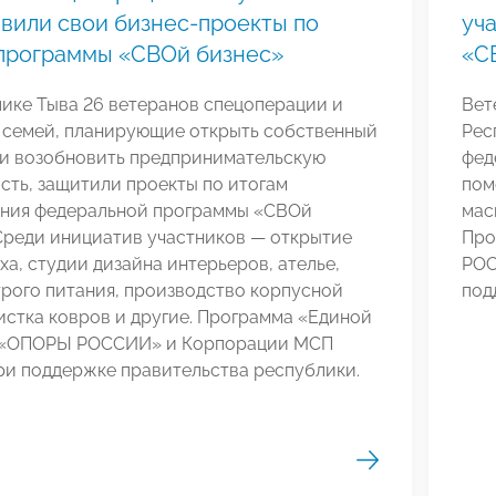
вили свои бизнес-проекты по
уч
программы «СВОй бизнес»
«С
ике Тыва 26 ветеранов спецоперации и
Вет
х семей, планирующие открыть собственный
Рес
ли возобновить предпринимательскую
фед
сть, защитили проекты по итогам
пом
ния федеральной программы «СВОй
мас
Среди инициатив участников — открытие
Про
ха, студии дизайна интерьеров, ателье,
РОС
рого питания, производство корпусной
под
истка ковров и другие. Программа «Единой
 «ОПОРЫ РОССИИ» и Корпорации МСП
ри поддержке правительства республики.