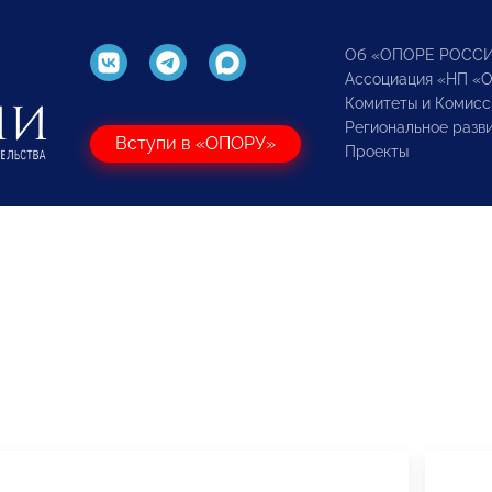
Об «ОПОРЕ РОСС
Ассоциация «НП «
Комитеты и Комисс
Региональное разв
Вступи в «ОПОРУ»
Проекты