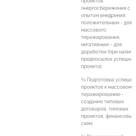
проектов
энергосбережения с
опытом внедрения:
положительным - для
массового
тиражирования,
негативным – для
доработки (при налич
предпосылок успешно
проекта).
¾ Подготовка успешны
проектов к массовому
тиражированию -
создание типовых
договоров, типовых
проектов, финансовых
схем.