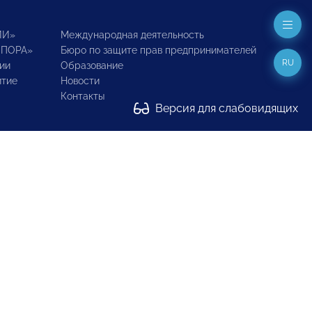
ИИ»
Международная деятельность
ОПОРА»
Бюро по защите прав предпринимателей
RU
ии
Образование
итие
Новости
Контакты
Версия для слабовидящих