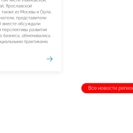
в том числе Ивановской,
й, Ярославской
а также из Москвы и Орла.
атели, представители
О вместе обсуждали
 перспективы развития
о бизнеса, обменивались
циальными практиками.
Все новости регио