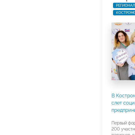
РЕГИОНАЛ
КОСТРОМС
В Костро
слет соц
предприн
Первый фор
200 участн