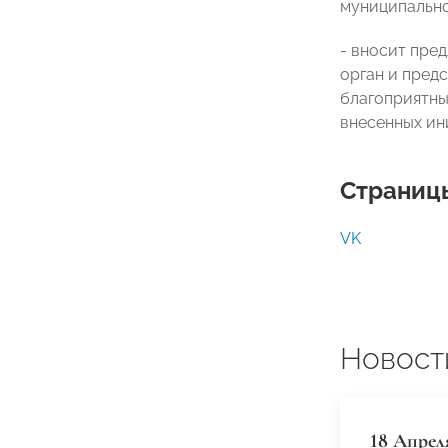
муниципально
- вносит пре
орган и пред
благоприятны
внесенных ин
Страницы
VK
Новост
18 Апрел