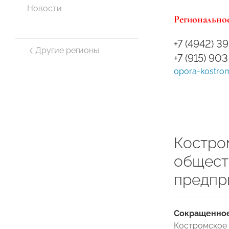
Новости
Региональное
+7 (4942) 39
Другие регионы
+7 (915) 90
opora-kostro
Костро
общест
предпр
Сокращенное
Костромское