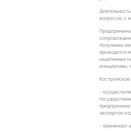
Деятельность
вопросов, с 
Предпринимат
сопровождени
получении ме
проводится м
нацеленных н
инициативы, 
Костромское
- осуществля
государствен
предпринимат
экспертов от
- принимает 