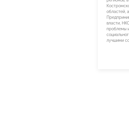
регионов, 
Костромско
областей, 
Предприним
власти, НК
проблемы и
социальног
лучшими со