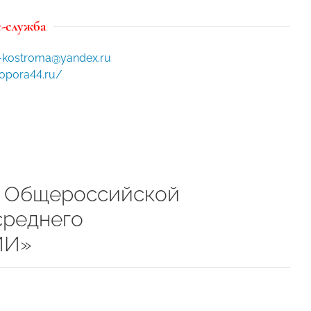
-служба
-kostroma@yandex.ru
/opora44.ru/
е Общероссийской
среднего
ИИ»