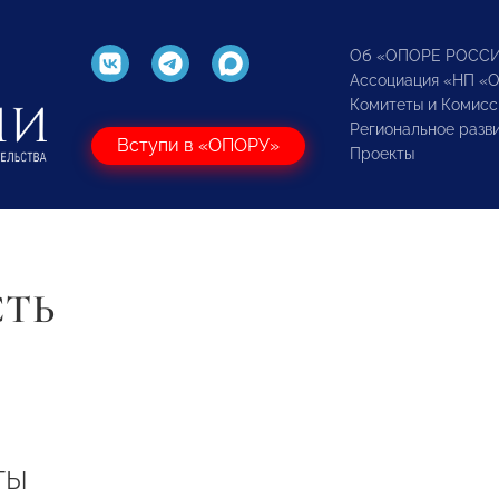
Об «ОПОРЕ РОСС
Ассоциация «НП «
Комитеты и Комисс
Региональное разв
Вступи в «ОПОРУ»
Проекты
СТЬ
ты