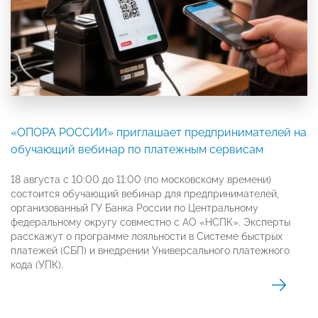
«ОПОРА РОССИИ» приглашает предпринимателей на
обучающий вебинар по платежным сервисам
18 августа с 10:00 до 11:00 (по московскому времени)
состоится обучающий вебинар для предпринимателей,
организованный ГУ Банка России по Центральному
федеральному округу совместно с АО «НСПК». Эксперты
расскажут о программе лояльности в Системе быстрых
платежей (СБП) и внедрении Универсального платежного
кода (УПК).