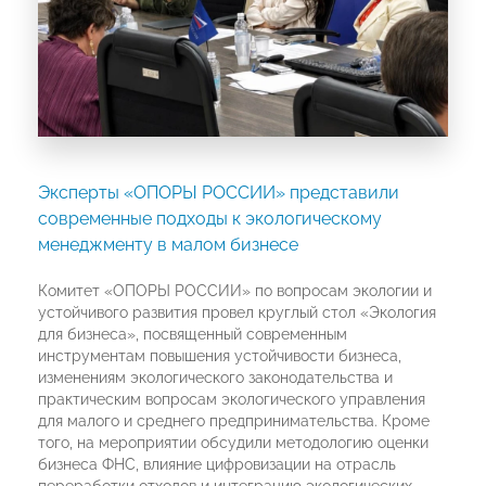
Эксперты «ОПОРЫ РОССИИ» представили
современные подходы к экологическому
менеджменту в малом бизнесе
Комитет «ОПОРЫ РОССИИ» по вопросам экологии и
устойчивого развития провел круглый стол «Экология
для бизнеса», посвященный современным
инструментам повышения устойчивости бизнеса,
изменениям экологического законодательства и
практическим вопросам экологического управления
для малого и среднего предпринимательства. Кроме
того, на мероприятии обсудили методологию оценки
бизнеса ФНС, влияние цифровизации на отрасль
переработки отходов и интеграцию экологических