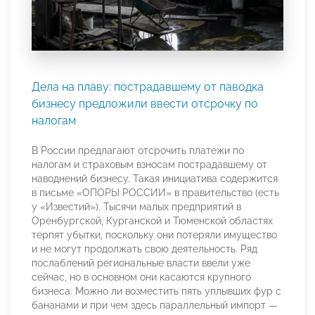
Дела на плаву: пострадавшему от паводка
бизнесу предложили ввести отсрочку по
налогам
В России предлагают отсрочить платежи по
налогам и страховым взносам пострадавшему от
наводнений бизнесу. Такая инициатива содержится
в письме «ОПОРЫ РОССИИ» в правительство (есть
у «Известий»). Тысячи малых предприятий в
Оренбургской, Курганской и Тюменской областях
терпят убытки, поскольку они потеряли имущество
и не могут продолжать свою деятельность. Ряд
послаблений региональные власти ввели уже
сейчас, но в основном они касаются крупного
бизнеса. Можно ли возместить пять уплывших фур с
бананами и при чем здесь параллельный импорт —