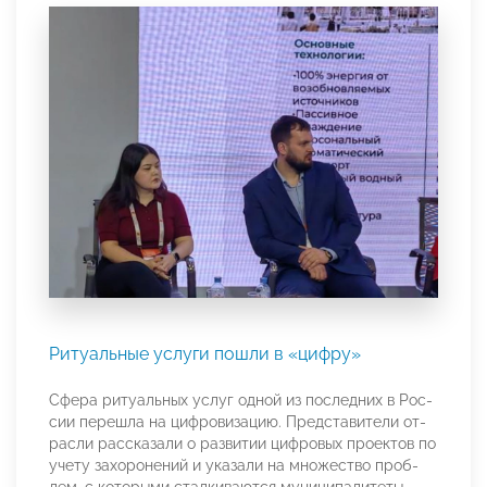
Ритуальные услуги пошли в «цифру»
Сфе­ра ри­туаль­ных ус­луг од­ной из пос­лед­них в Рос­
сии пе­реш­ла на циф­ро­виза­цию. Пред­ста­вите­ли от­
рас­ли рас­ска­зали о раз­ви­тии циф­ро­вых проек­тов по
уче­ту за­хоро­нений и ука­зали на мно­жес­тво проб­