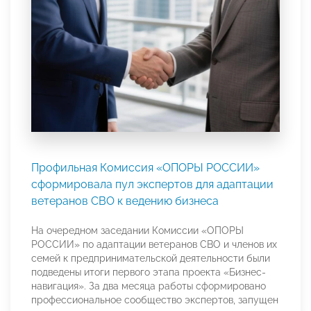
Профильная Комиссия «ОПОРЫ РОССИИ»
сформировала пул экспертов для адаптации
ветеранов СВО к ведению бизнеса
На очередном заседании Комиссии «ОПОРЫ
РОССИИ» по адаптации ветеранов СВО и членов их
семей к предпринимательской деятельности были
подведены итоги первого этапа проекта «Бизнес-
навигация». За два месяца работы сформировано
профессиональное сообщество экспертов, запущен