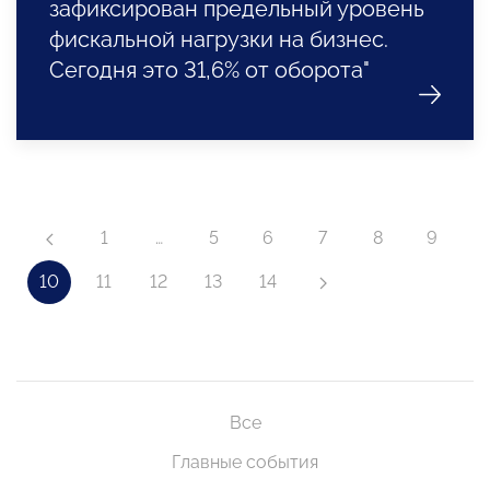
зафиксирован предельный уровень
фискальной нагрузки на бизнес.
Сегодня это 31,6% от оборота"
1
…
5
6
7
8
9
10
11
12
13
14
Все
Главные события