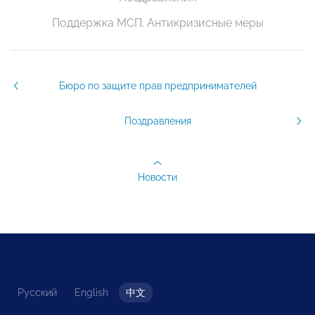
Поддержка МСП. Антикризисные меры
Бюро по защите прав предпринимателей
Поздравления
Новости
Русский
English
中文