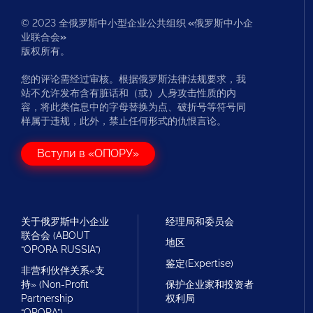
© 2023 全俄罗斯中小型企业公共组织
«
俄罗斯中小企
业联合会
»
版权所有。
您的评论需经过审核。根据俄罗斯法律法规要求，我
站不允许发布含有脏话和（或）人身攻击性质的内
容，将此类信息中的字母替换为点、破折号等符号同
样属于违规，此外，禁止任何形式的仇恨言论。
Вступи в «ОПОРУ»
关于俄罗斯中小企业
经理局和委员会
联合会 (ABOUT
地区
“OPORA RUSSIA”)
鉴定(Expertise)
非营利伙伴关系«支
持» (Non-Profit
保护企业家和投资者
Partnership
权利局
“OPORA”)