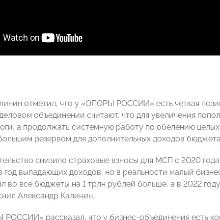
линин отметил, что у «ОПОРЫ РОССИИ» есть четкая позиц
в деловом объединении считают, что для увеличения поп
оги, а продолжать системную работу по обелению целых 
 большим резервом для дополнительных доходов бюджета,
тельство снизило страховые взносы для МСП с 2020 года,
в год выпадающих доходов, но в реальности малый бизне
л во все бюджеты на 1 трлн рублей больше, а в 2022 год
яснил Александр Калинин.
 РОССИИ» рассказал, что у бизнес-объединения есть к