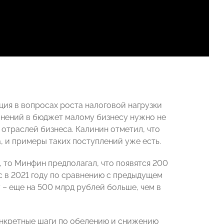
ия в вопросах роста налоговой нагрузки
олнений в бюджет малому бизнесу нужно не
отраслей бизнеса. Калинин отметил, что
 и примеры таких поступлений уже есть.
 то Минфин предполагал, что появятся 200
с в 2021 году по сравнению с предыдущем
у – еще на 500 млрд рублей больше, чем в
онкретные шаги по обелению и снижению