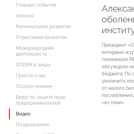
Главные события
Алекса
Анонсы
обелен
Региональное развитие
инстит
Отраслевое развитие
Президент 
Международная
интервью жур
деятельность
телеканале Р
ОПОРА в лицах
обсуждали на
бюджета. По 
Пресса о нас
увеличить по
Особое мнение
от малого би
послабления 
Бюро по защите прав
«из тени».
предпринимателей
Видео
Поздравления