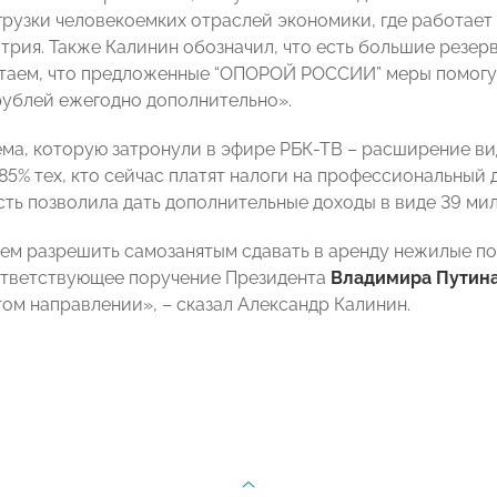
грузки человекоемких отраслей экономики, где работает
трия. Также Калинин обозначил, что есть большие резерв
итаем, что предложенные “ОПОРОЙ РОССИИ” меры помогу
ублей ежегодно дополнительно».
ма, которую затронули в эфире РБК-ТВ – расширение вид
85% тех, кто сейчас платят налоги на профессиональный 
сть позволила дать дополнительные доходы в виде 39 мил
ем разрешить самозанятым сдавать в аренду нежилые по
ответствующее поручение Президента
Владимира Путин
том направлении», – сказал Александр Калинин.