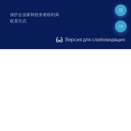
保护企业家和投资者权利局
联系方式
CN
Версия для слабовидящих