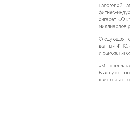
налоговой на
фитнес-индус
сигарет: «Сч
миллиардов р
Следующая те
данным ФНС, 
и самозанято
«Мы предлага
Было уже со
двигаться в э