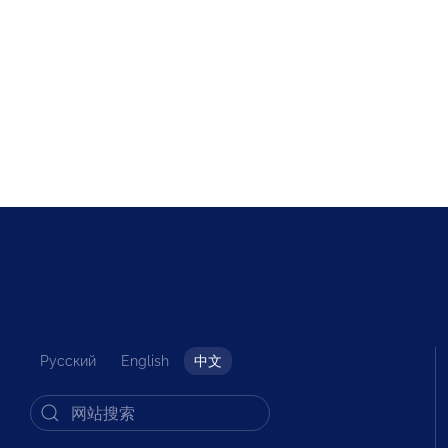
Русский
English
中文