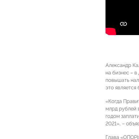
Александр Ка
на бизнес – 
повышать нал
это является
«Когда Прави
млрд рублей 
годом заплати
2021», – объ
Глава «ОПОРЫ