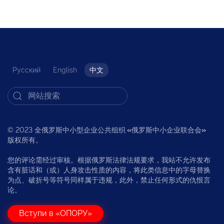
Русский
English
中文
© 2023 全俄罗斯中小型企业公共组织
«
俄罗斯中小企业联合会
»
版权所有。
您的评论需经过审核。根据俄罗斯法律法规要求，我站不允许发布
含有脏话和（或）人身攻击性质的内容，将此类信息中的字母替换
为点、破折号等符号同样属于违规，此外，禁止任何形式的仇恨言
论。
Вступи в «ОПОРУ»