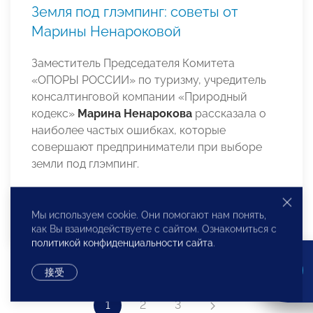
Земля под глэмпинг: советы от
Марины Ненароковой
Заместитель Председателя Комитета
«ОПОРЫ РОССИИ» по туризму, учредитель
консалтинговой компании «Природный
кодекс»
Марина Ненарокова
рассказала о
наиболее частых ошибках, которые
совершают предприниматели при выборе
земли под глэмпинг.
Мы используем cookie. Они помогают нам понять,
как Вы взаимодействуете с сайтом. Ознакомиться с
политикой конфиденциальности сайта
.
接受
1
2
3