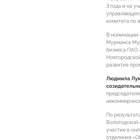
3 года и на 
управляющего
комитета по 
В номинации
Мурманск Мур
бизнеса ПАО 
Новгородской
развития про
Людмила Лу
созидательн
председател
некоммерческ
По результат
Вологодской 
участие в он
отделения «