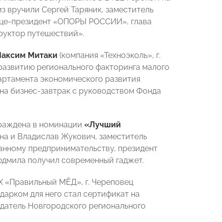
из вручили Сергей Таряник, заместитель
ице-президент «ОПОРЫ РОССИИ», глава
руктор путешествий».
аксим Митаки
(компания «Техноэколь», г.
развитию регионального факторинга малого
партамента экономического развития
на бизнес-завтрак с руководством Фонда
граждена в номинации
«Лучший
на и Владислав Жукович, заместитель
нному предпринимательству, президент
юдмила получил современный гаджет.
Х «Правильный МЁД», г. Череповец
одарком для него стал сертификат на
едатель Новгородского регионального