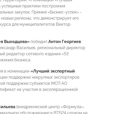
ь успешные практики построения
альных закупок. Премия «Бизнес-успех» -
 новые регионы, что демонстрирует его
нкурса для муниципалитетов Виктор
ея Выходцева»
победил
Антон Георгиев
лександр Васильев, региональный директор
ый редактор сетевого издания «53
ижения бизнеса.
еля в номинации
«Лучший экспортный
зации поддержки некрупных экспортеров
овой поддержки субъектов МСП АО
тификат на участие в акселерационной
сильева
(внедренческий центр «Формула»,
ремиальное обслуживание в ВТБ24 сроком на