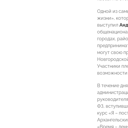
Одной из сам
жизни», кото
выступил
Анд
общенационал
городах, рай
предпринимат
могут свою п
Новгородской
Участники пл
возможности 
В течение дн
администраци
руководителя
ФЗ, вступивш
курс «Я – по
Архангельски
«Время – ден