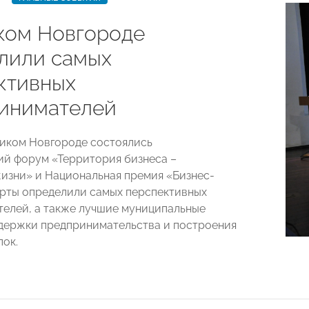
ком Новгороде
лили самых
ктивных
инимателей
ликом Новгороде состоялись
й форум «Территория бизнеса –
изни» и Национальная премия «Бизнес-
ерты определили самых перспективных
елей, а также лучшие муниципальные
держки предпринимательства и построения
пок.