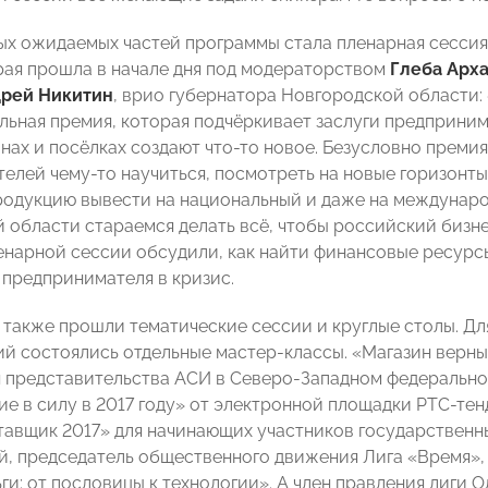
ых ожидаемых частей программы стала пленарная сессия
рая прошла в начале дня под модераторством
Глеба Арх
рей Никитин
, врио губернатора Новгородской области:
ьная премия, которая подчёркивает заслуги предпринима
онах и посёлках создают что-то новое. Безусловно преми
елей чему-то научиться, посмотреть на новые горизонты 
родукцию вывести на национальный и даже на междунаро
 области стараемся делать всё, чтобы российский бизн
енарной сессии обсудили, как найти финансовые ресурсы
предпринимателя в кризис.
я также прошли тематические сессии и круглые столы. Д
й состоялись отдельные мастер-классы. «Магазин верны
 представительства АСИ в Северо-Западном федеральном
ие в силу в 2017 году» от электронной площадки РТС-тен
ставщик 2017» для начинающих участников государственны
й, председатель общественного движения Лига «Время»,
ьги: от пословицы к технологии». А член правления лиги