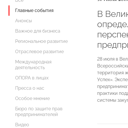
Все
Главные события
В Вели
Анонсы
опреде
Важное для бизнеса
перспе
Региональное развитие
предпр
Отраслевое развитие
28 июля в Ве
Международная
Всероссийски
деятельность
территория ж
ОПОРА в лицах
Успех». Эксп
предпринимат
Пресса о нас
практики под
Особое мнение
системы заку
Бюро по защите прав
предпринимателей
Видео