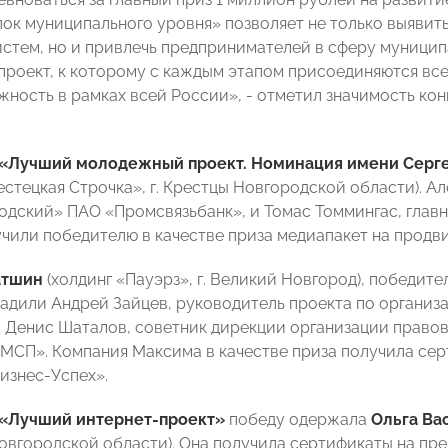
пок муниципального уровня» позволяет не только выявит
истем, но и привлечь предпринимателей в сферу муницип
проект, к которому с каждым этапом присоединяются все
жность в рамках всей России», - отметил значимость ко
«Лучший молодежный проект. Номинация имени Серг
естецкая Строчка», г. Крестцы Новгородской области). А
дский» ПАО «Промсвязьбанк», и Томас Томмингас, главн
учили победителю в качестве приза медиапакет на продв
атшин
(холдинг «Пауэрз», г. Великий Новгород), победит
градили Андрей Зайцев, руководитель проекта по органи
и Денис Шаталов, советник дирекции организации прав
МСП». Компания Максима в качестве приза получила сер
изнес-Успех».
«Лучший интернет-проект»
победу одержала
Ольга Ва
Новгородской области). Она получила сертификаты на п