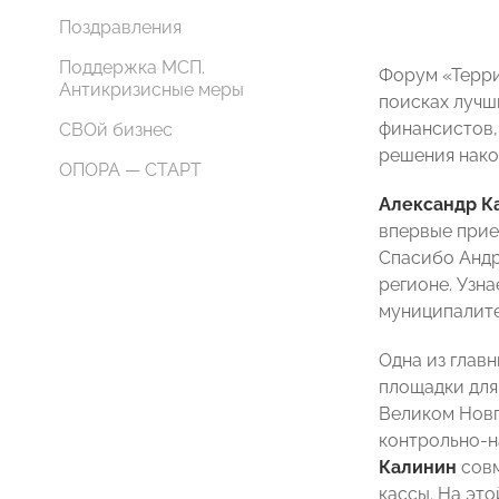
Поздравления
Поддержка МСП.
Форум «Терри
Антикризисные меры
поисках лучш
финансистов,
СВОй бизнес
решения нако
ОПОРА — СТАРТ
Александр К
впервые прие
Спасибо Андр
регионе. Узн
муниципалите
Одна из глав
площадки для
Великом Новг
контрольно-
Калинин
совм
кассы. На эт