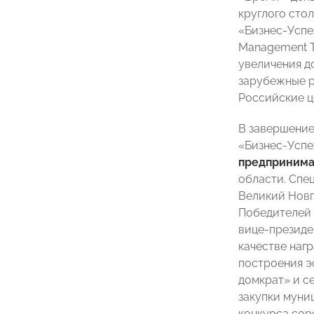
круглого сто
«Бизнес-Успе
Management Tr
увеличения д
зарубежные р
Российские ц
В завершение
«Бизнес-Успе
предпринима
области. Спе
Великий Новг
Победителей 
вице-президе
качестве наг
построения э
домкрат» и с
закупки муни
конкурса сор