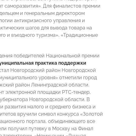
нт саморазвития». Для финалистов премии
адельцем и генеральным директором
нологии антикризисного управления и
ктических шагов для вывода товара на
го и въездного туризма», «Традиционные
ждения победителей Национальной премии
униципальная практика поддержки
 стал Новгородский район Новгородской
муниципального уровня» отметили город
ожский район Ленинградской области.
нт электронной площадки РТС-тендер,
убернатора Новгородской области. В
и развития малого и среднего бизнеса и
итетов вручили символ конкурса «Золотой
ционного портала, объединяющего все
ли получил путевку в Москву на Финал
тие территории. «Номинации «Лучшая