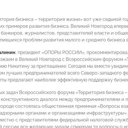
тория бизнеса – территория жизни» вот уже седьмой го
их примеров развития бизнеса. Великий Новгород вперв
 банкиров, журналистов, представителей власти и обще
пившихся проблем развития малого и среднего бизнеса в
алинин
, президент «ОПОРЫ РОССИИ», прокомментировал
зжаем в Великий Новгород с Всероссийским форумом «Т
ею Никитину за приглашение. Сегодня мы вместе увидим,
аем лучших предпринимателей всего Северо-западного фе
ты предлагают наиболее эффективную поддержку бизнес
ных задач Всероссийского форума «Территория бизнеса –
 конструктивного диалога между предпринимателями и п
ороде состоялась общественная приемная «Вопросы вз
надзорными органами и организациями инфраструктуры
естно с представителями федеральной налоговой служб
ой сессии все желающие задали спикерам те вопросы о н