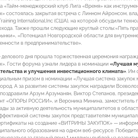
ла «Тайм-менеджерский клуб Лига «Время» как инструме
х» состоялась закрытая встреча с Линном Айронсом, вл
aining International.Inc (США), на которой обсудили тех
охода. Также прошли следующие круглый столы:«Пять пра
ынки», «Потенциал Новгородской области для внутренне
енности в предпринимательстве».
 делового дня прошла торжественная церемония награ
х». Гости форума узнали лидера в номинации
«Лучшая м
тельства и улучшения инвестиционного климата»
. Им
циальным призом в номинации «Лучшая система закупок 
ород. А за развитие системы закупок наградили Всевол
поздравили Арзум Арзуманян, Виктор Степанов, президе
нт «ОПОРЫ РОССИИ», и Вероника Минина, заместитель г
рады за активную деятельность муниципалитетов в област
ффективной системы закупок представителям муниципал
ертификаты на создание «ВИТРИНЫ ЗАКУПОК» — информа
ципального образования на одном веб-ресурсе. Победите
евноваться за главный приз 1 миллион рублей на разви