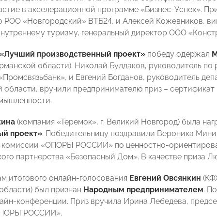
участие в акселерационной программе «Бизнес-Успех». Пр
 РОО «Новгородский» ВТБ24, и Алексей Кожевников, в
внутреннему туризму, генеральный директор ООО «Конст
«Лучший производственный проект»
победу одержал
М
манской области). Николай Булдаков, руководитель по 
«Промсвязьбанк», и Евгений Богданов, руководитель де
 области, вручили предпринимателю приз – сертификат 
мышленности.
кина
(компания «Теремок», г. Великий Новгород) была на
ый проект»
. Победительницу поздравили Вероника Мини
я комиссии «ОПОРЫ РОССИИ» по ценностно-ориентирова
ого партнерства «Безопасный Дом». В качестве приза Л
ам итогового онлайн-голосования
Евгений Овсянкин
(КФ
области) был признан
Народным предпринимателем
. П
лайн-конференции. Приз вручила Ирина Лебедева, предс
ОПОРЫ РОССИИ».