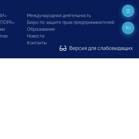
ИИ»
Международная деятельность
ОПОРА»
Бюро по защите прав предпринимателей
RU
ии
Образование
итие
Новости
Контакты
Версия для слабовидящих