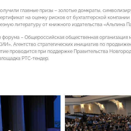
олучили главные призы – золотые домкраты, символизиру
ертификат на оценку рисков от бухгалтерской компании
езную литературу от книжного издательства «Альпина П
 форума – Общероссийская общественная организация м
И», Агентство стратегических инициатив по продвижен
тие проводится при поддержке Правительства Новгород
площадка РТС-тендер.