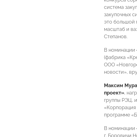
система заку
закупочных с
это большой 
масштаб и ва
Степанов.
В номинации
(фабрика «Кр
ООО «Новгоро
новости», вр
Максим Мур
проект»
, на
группы РЭЦ, 
«Корпорация 
программе «Б
В номинации
г. Боровичи 