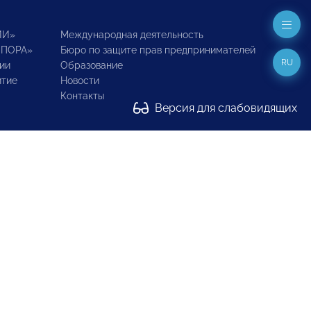
ИИ»
Международная деятельность
ОПОРА»
Бюро по защите прав предпринимателей
RU
ии
Образование
итие
Новости
Контакты
Версия для слабовидящих