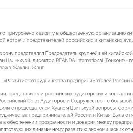
ло приурочено к визиту в общественную организацию ки
й встречи представителей российских и китайских ауди
орону представлял Председатель крупнейшей китайско
ан Цзиньхуэй, директор REANDA International (Гонконг) 
пожа Жаклин Жанг.
 - «Развитие сотрудничества предпринимателей России и
ии, представители российских аудиторских и консалти
Российский Союз Аудиторов и Содружество - с большой
дили с председателем Хуаном Цзиньхуэй вопросы, форм
рудничества предпринимателей России и Китая. Была отм
в в обеспечении прозрачности и доверия между предпри
епятствующих динамичному развитию экономических отн