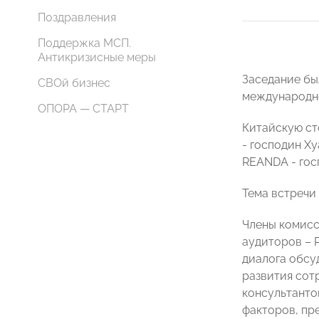
Поздравления
Поддержка МСП.
Антикризисные меры
Заседание бы
СВОй бизнес
международно
ОПОРА — СТАРТ
Китайскую ст
- господин Ху
REANDA - гос
Тема встречи
Члены комисс
аудиторов – 
диалога обсу
развития сот
консультанто
факторов, пр