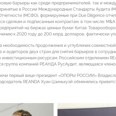
ыковые барьеры как среди предпринимателей, так и меж
принятые в России Международные Стандарты Аудита (
тчетности (МСФО), формируемые при Due Diligence отчет
ся сделкам и подписанным контрактам, в том числе: M&A 
редприятий на биржах ценных бумаг Китая. Товарооборо
чению к 2020 году до 200 млрд. долларов, фактически уп
а необходимость продолжения и углубления совместной
в и аудиторов двух стран для снятия барьеров в сотруд
к инвестиционным ресурсам. Российским отделением REAN
тся группа компаний РЕАНДА РусАудит, являющаяся член
речи первый вице-президент «ОПОРЫ РОССИИ» Владислав
редседатель REANDA Хуан Цзиньхуэй обменялись приветс