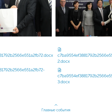
81792b2566e551a2fb72.docx
c7ba9554ef3881792b2566e55
2.docx
81792b2566e551a2fb72-
c7ba9554ef3881792b2566e55
3.docx
Главные события