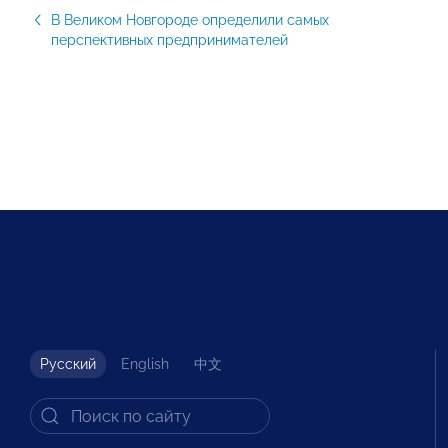
В Великом Новгороде определили самых
перспективных предпринимателей
Русский
English
中文