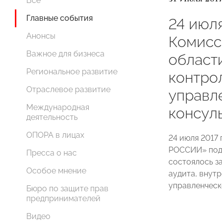
Все
Главные события
24 июл
Анонсы
Комисс
Важное для бизнеса
области
Региональное развитие
контро
Отраслевое развитие
управл
Международная
консул
деятельность
ОПОРА в лицах
24 июля 2017
РОССИИ» под
Пресса о нас
состоялось з
Особое мнение
аудита, внут
управленческ
Бюро по защите прав
предпринимателей
Видео