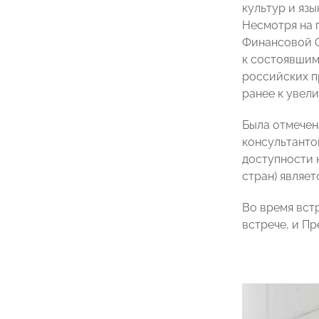
культур и яз
Несмотря на 
Финансовой О
к состоявшим
российских п
ранее к увели
Была отмечен
консультанто
доступности 
стран) являе
Во время вст
встрече, и П