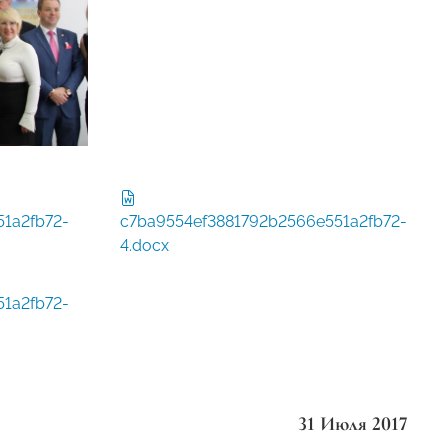
1a2fb72-
c7ba9554ef3881792b2566e551a2fb72-
4.docx
1a2fb72-
31 Июля 2017