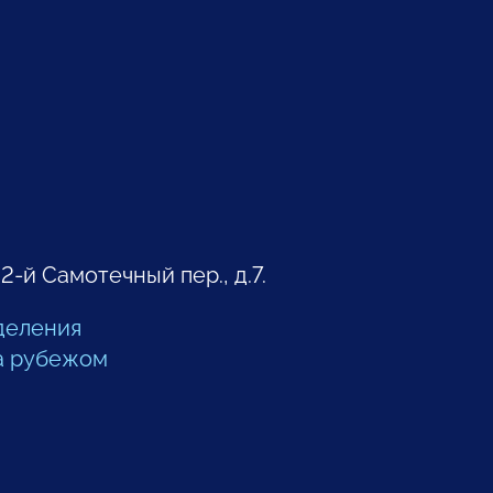
 2-й Самотечный пер., д.7.
деления
а рубежом