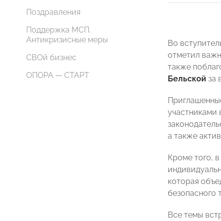
Поздравления
Поддержка МСП.
Антикризисные меры
Во вступител
отметил важн
СВОй бизнес
также поблаг
ОПОРА — СТАРТ
Бельской
за 
Приглашенные
участниками 
законодатель
а также акти
Кроме того, 
индивидуальн
которая объе
безопасного 
Все темы вст