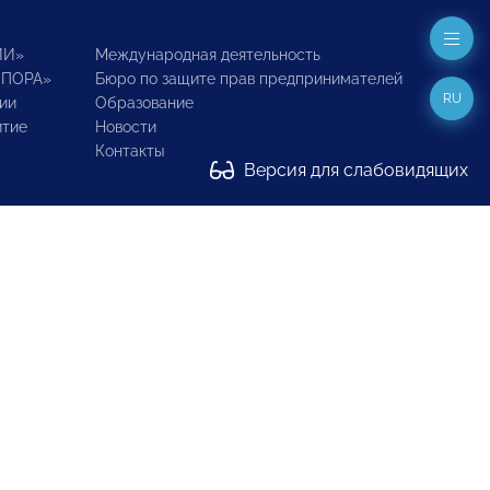
ИИ»
Международная деятельность
ОПОРА»
Бюро по защите прав предпринимателей
RU
ии
Образование
итие
Новости
Контакты
Версия для слабовидящих