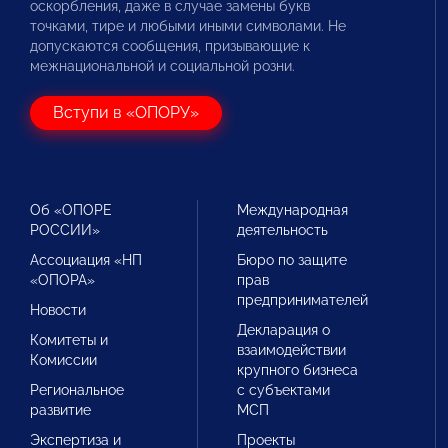
оскорбления, даже в случае замены букв
точками, тире и любыми иными символами. Не
допускаются сообщения, призывающие к
межнациональной и социальной розни.
Вступи в «ОПОРУ»
Об «ОПОРЕ
Международная
РОССИИ»
деятельность
Ассоциация «НП
Бюро по защите
«ОПОРА»
прав
предпринимателей
Новости
Декларация о
Комитеты и
взаимодействии
Комиссии
крупного бизнеса
Региональное
с субъектами
развитие
МСП
Экспертиза и
Проекты