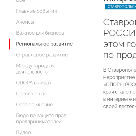
Все
СТАВРОПОЛЬС
Главные события
Ставро
Анонсы
РОССИИ
Важное для бизнеса
этом г
Региональное развитие
по про
Отраслевое развитие
Международная
В Ставрополе
деятельность
мероприятие 
ОПОРА в лицах
«ОПОРЫ РОСС
края стало п
Пресса о нас
в интернете 
Особое мнение
своей деятел
Бюро по защите прав
предпринимателей
Видео