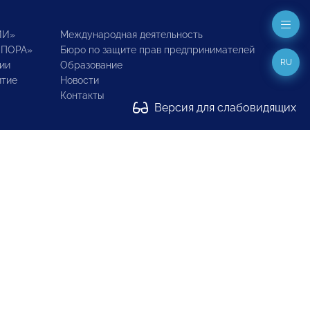
ИИ»
Международная деятельность
ОПОРА»
Бюро по защите прав предпринимателей
RU
ии
Образование
итие
Новости
Контакты
Версия для слабовидящих