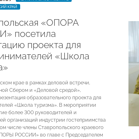
КИЙ КРАЙ
польская «ОПОРА
» посетила
тацию проекта для
инимателей «Школа
а»
ском крае в рамках деловой встречи,
ой Сбером и «Деловой средой»,
резентация образовательного проекта для
елей «Школа туризма». В мероприятии
тие более 300 руководителей и
ей организаций индустрии гостеприимства
 том числе члены Ставропольского краевого
ПОРЫ РОССИИ» во главе с Председателем