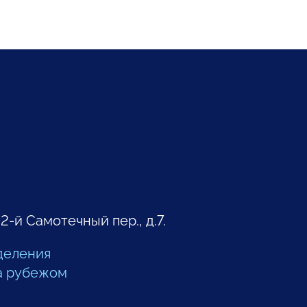
 2-й Самотечный пер., д.7.
деления
а рубежом