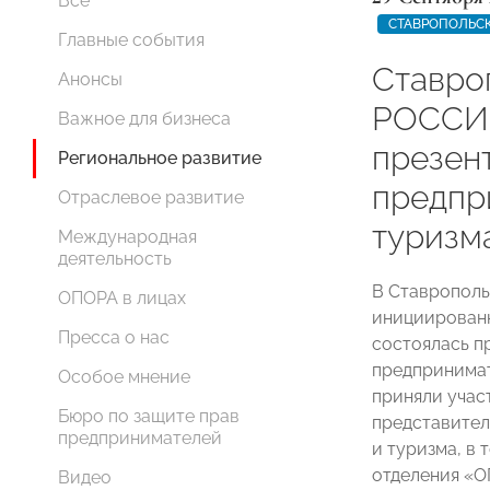
Все
СТАВРОПОЛЬС
Главные события
Ставро
Анонсы
РОССИИ
Важное для бизнеса
презен
Региональное развитие
предпр
Отраслевое развитие
туризм
Международная
деятельность
В Ставрополь
ОПОРА в лицах
инициированн
Пресса о нас
состоялась п
предпринимат
Особое мнение
приняли учас
Бюро по защите прав
представител
предпринимателей
и туризма, в
отделения «О
Видео