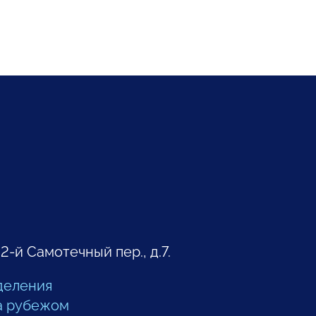
 2-й Самотечный пер., д.7.
деления
а рубежом