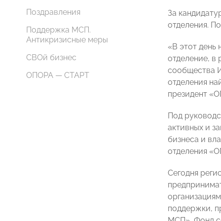
Поздравления
За кандидату
отделения. П
Поддержка МСП.
Антикризисные меры
«В этот день 
СВОй бизнес
отделение, в
сообщества И
ОПОРА — СТАРТ
отделения на
президент «
Под руководс
активных и з
бизнеса и вл
отделения «
Сегодня реги
предпринимат
организациям
поддержки, п
МСП», Фонд с