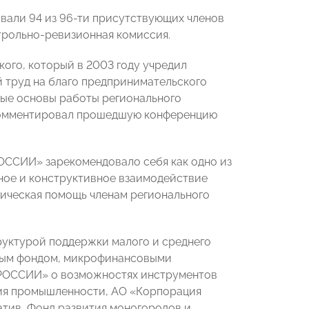
вали 94 из 96-ти присутствующих членов
нтрольно-ревизионная комиссия.
кого, который в 2003 году учредил
й труд на благо предпринимательского
ные основы работы регионального
окомментировал прошедшую конференцию
ОССИИ» зарекомендовало себя как одно из
нное и конструктивное взаимодействие
дическая помощь членам регионального
руктурой поддержки малого и среднего
йным фондом, микрофинансовыми
 РОССИИ» о возможностях инструментов
тия промышленности, АО «Корпорация
атив, Фонд развития моногородов и