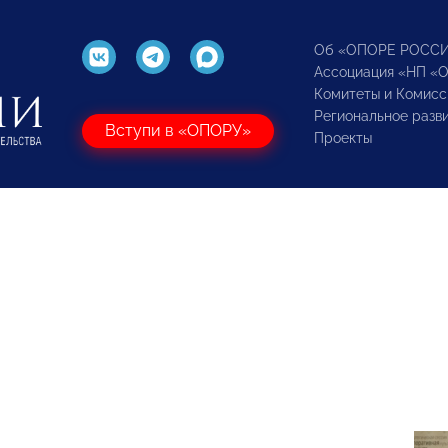
Об «ОПОРЕ РОСС
Ассоциация «НП «
Комитеты и Комисс
Региональное разв
Вступи в «ОПОРУ»
Проекты