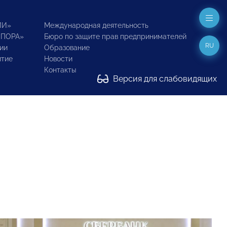
ИИ»
Международная деятельность
ОПОРА»
Бюро по защите прав предпринимателей
RU
ии
Образование
итие
Новости
Контакты
Версия для слабовидящих