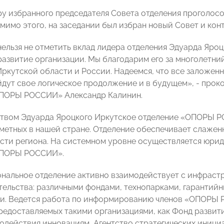
ру избранного председателя Совета отделения проголосо
омимо этого, на заседании был избран новый Совет и ко
нельзя не отметить вклад лидера отделения Эдуарда Яроц
 развитие организации. Мы благодарим его за многолетни
ркутской области и России. Надеемся, что все заложен
йдут свое логическое продолжение и в будущем», - пр
ОПОРЫ РОССИИ» Александр Калинин.
твом Эдуарда Яроцкого Иркутское отделение «ОПОРЫ Р
аметных в нашей стране. Отделение обеспечивает слаже
асти региона. На системном уровне осуществляется юри
ОПОРЫ РОССИИ».
ональное отделение активно взаимодействует с инфраст
ельства: различными фондами, технопарками, гаранти
и. Ведется работа по информированию членов «ОПОРЫ
редоставляемых такими организациями, как Фонд разви
одействия инновациям, Агентство стратегических иници